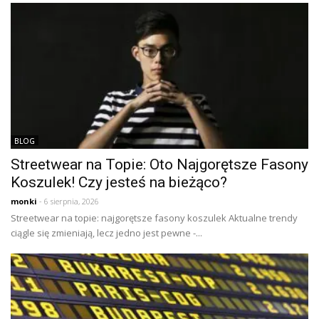
BLOG
Streetwear na Topie: Oto Najgorętsze Fasony
Koszulek! Czy jesteś na bieżąco?
monki
- 6 sierpnia, 2026
Streetwear na topie: najgorętsze fasony koszulek Aktualne trendy
ciągle się zmieniają, lecz jedno jest pewne -...