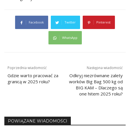
Facebook
Twitter
Pinterest
WhatsApp
Nawigacja
Poprzednia wiadomość
Następna wiadomość
Gdzie warto pracować za
Odkryj niezrównane zalety
wpisu
granicą w 2025 roku?
worków Big Bag 500 kg od
BIG KAM – Dlaczego są
one hitem 2025 roku?
POWIĄZANE WIADOMOŚCI