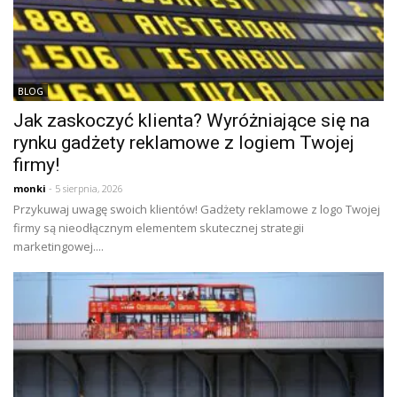
BLOG
Jak zaskoczyć klienta? Wyróżniające się na
rynku gadżety reklamowe z logiem Twojej
firmy!
monki
- 5 sierpnia, 2026
Przykuwaj uwagę swoich klientów! Gadżety reklamowe z logo Twojej
firmy są nieodłącznym elementem skutecznej strategii
marketingowej....