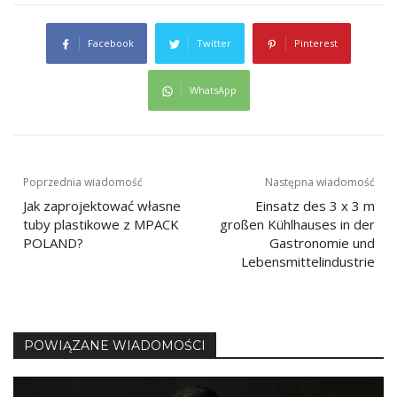
Facebook
Twitter
Pinterest
WhatsApp
Nawigacja
Poprzednia wiadomość
Następna wiadomość
Jak zaprojektować własne
Einsatz des 3 x 3 m
wpisu
tuby plastikowe z MPACK
großen Kühlhauses in der
POLAND?
Gastronomie und
Lebensmittelindustrie
POWIĄZANE WIADOMOŚCI