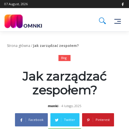
Skip
07 August, 2026
to
content
Strona główna
/
Jak zarządzać zespołem?
Blog
Jak zarządzać
zespołem?
monki
- 4 lutego, 2025
Facebook
Twitter
Pinterest