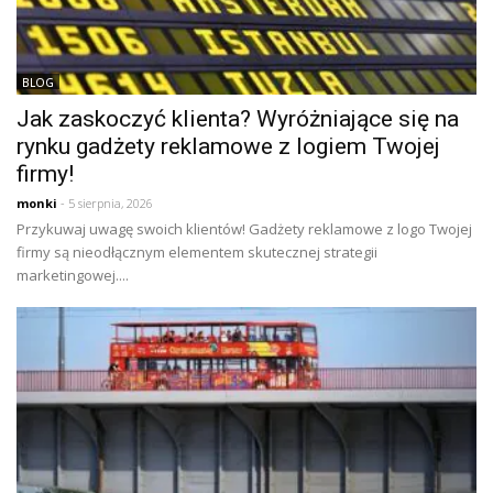
BLOG
Jak zaskoczyć klienta? Wyróżniające się na
rynku gadżety reklamowe z logiem Twojej
firmy!
monki
- 5 sierpnia, 2026
Przykuwaj uwagę swoich klientów! Gadżety reklamowe z logo Twojej
firmy są nieodłącznym elementem skutecznej strategii
marketingowej....