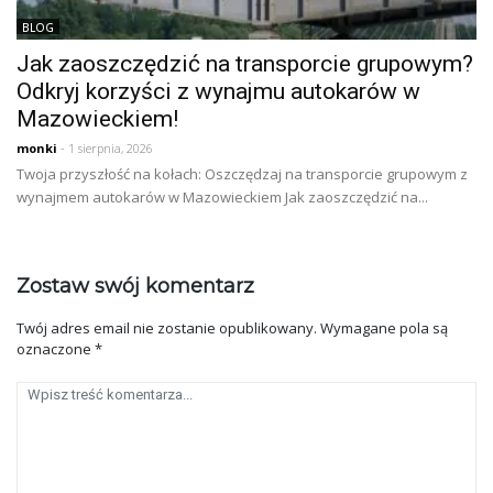
BLOG
Jak zaoszczędzić na transporcie grupowym?
Odkryj korzyści z wynajmu autokarów w
Mazowieckiem!
monki
- 1 sierpnia, 2026
Twoja przyszłość na kołach: Oszczędzaj na transporcie grupowym z
wynajmem autokarów w Mazowieckiem Jak zaoszczędzić na...
Zostaw swój komentarz
Twój adres email nie zostanie opublikowany.
Wymagane pola są
oznaczone
*