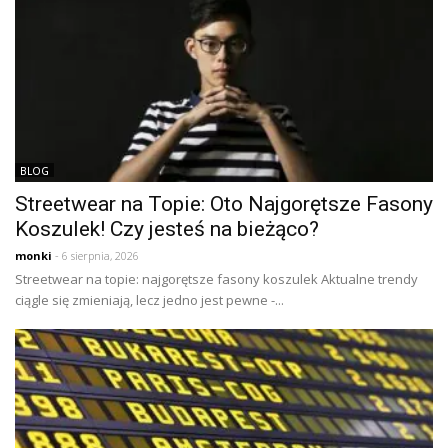
BLOG
Streetwear na Topie: Oto Najgorętsze Fasony
Koszulek! Czy jesteś na bieżąco?
monki
- 6 sierpnia, 2026
Streetwear na topie: najgorętsze fasony koszulek Aktualne trendy
ciągle się zmieniają, lecz jedno jest pewne -...