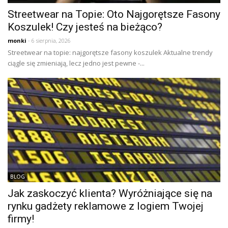
Streetwear na Topie: Oto Najgorętsze Fasony
Koszulek! Czy jesteś na bieżąco?
monki
- 6 sierpnia, 2026
Streetwear na topie: najgorętsze fasony koszulek Aktualne trendy
ciągle się zmieniają, lecz jedno jest pewne -...
BLOG
Jak zaskoczyć klienta? Wyróżniające się na
rynku gadżety reklamowe z logiem Twojej
firmy!