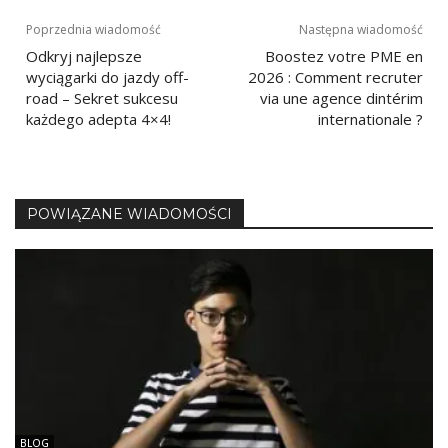
Nawigacja
Poprzednia wiadomość
Następna wiadomość
Odkryj najlepsze
Boostez votre PME en
wpisu
wyciągarki do jazdy off-
2026 : Comment recruter
road – Sekret sukcesu
via une agence dintérim
każdego adepta 4×4!
internationale ?
POWIĄZANE WIADOMOŚCI
BLOG