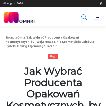
Skip
06 August, 2026
to
content
Strona główna
/
Jak Wybrać Producenta Opakowań
Kosmetycznych, by Twoja Nowa Linia Kosmetyków Zdobyła
Rynek? Odkryj tajemnicę sukcesu!
Blog
Jak Wybrać
Producenta
Opakowań
Kosmetycznych, by