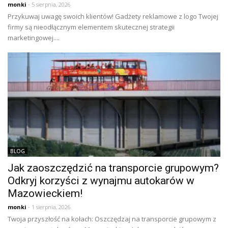
monki
- 5 sierpnia, 2026
Przykuwaj uwagę swoich klientów! Gadżety reklamowe z logo Twojej
firmy są nieodłącznym elementem skutecznej strategii
marketingowej....
BLOG
Jak zaoszczędzić na transporcie grupowym?
Odkryj korzyści z wynajmu autokarów w
Mazowieckiem!
monki
- 1 sierpnia, 2026
Twoja przyszłość na kołach: Oszczędzaj na transporcie grupowym z