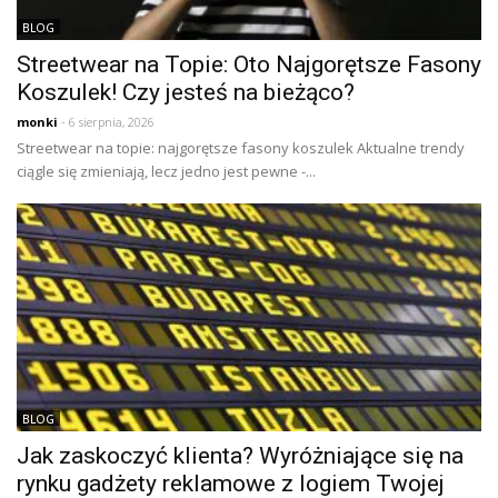
BLOG
Streetwear na Topie: Oto Najgorętsze Fasony
Koszulek! Czy jesteś na bieżąco?
monki
- 6 sierpnia, 2026
Streetwear na topie: najgorętsze fasony koszulek Aktualne trendy
ciągle się zmieniają, lecz jedno jest pewne -...
BLOG
Jak zaskoczyć klienta? Wyróżniające się na
rynku gadżety reklamowe z logiem Twojej