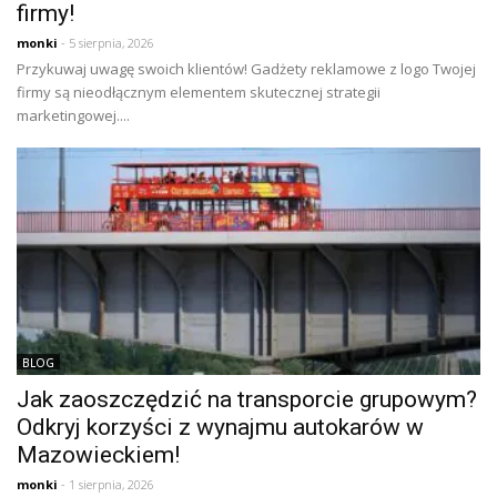
firmy!
monki
- 5 sierpnia, 2026
Przykuwaj uwagę swoich klientów! Gadżety reklamowe z logo Twojej
firmy są nieodłącznym elementem skutecznej strategii
marketingowej....
BLOG
Jak zaoszczędzić na transporcie grupowym?
Odkryj korzyści z wynajmu autokarów w
Mazowieckiem!
monki
- 1 sierpnia, 2026