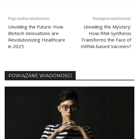
Nawigacja
Poprzednia wiadomość
Następna wiadomość
Unveiling the Future: How
Unveiling the Mystery:
wpisu
Biotech Innovations are
How RNA Synthesis
Revolutionizing Healthcare
Transforms the Face of
in 2025
mRNA-based Vaccines?
POWIĄZANE WIADOMOŚCI