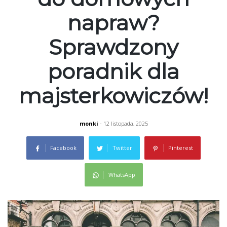
napraw?
Sprawdzony
poradnik dla
majsterkowiczów!
monki
- 12 listopada, 2025
Facebook
Twitter
Pinterest
WhatsApp