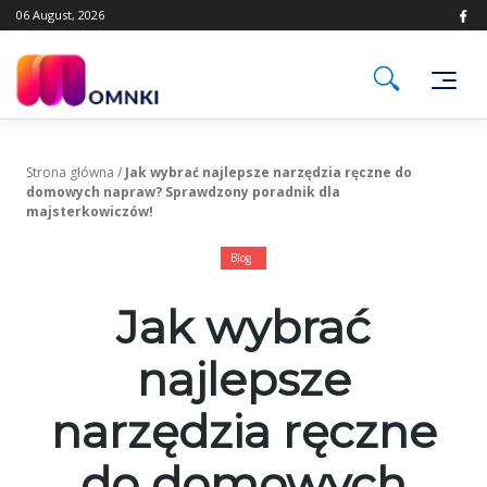
Skip
06 August, 2026
to
content
Strona główna
/
Jak wybrać najlepsze narzędzia ręczne do
domowych napraw? Sprawdzony poradnik dla
majsterkowiczów!
Blog
Jak wybrać
najlepsze
narzędzia ręczne
do domowych