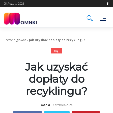
Skip
08 August, 2026
to
content
Strona główna
/
Jak uzyskać dopłaty do recyklingu?
Blog
Jak uzyskać
dopłaty do
recyklingu?
monki
- 4 czerwca, 2024