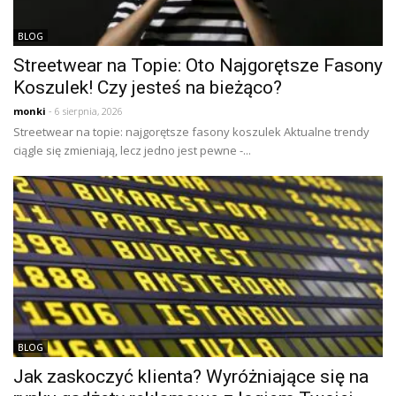
BLOG
Streetwear na Topie: Oto Najgorętsze Fasony
Koszulek! Czy jesteś na bieżąco?
monki
- 6 sierpnia, 2026
Streetwear na topie: najgorętsze fasony koszulek Aktualne trendy
ciągle się zmieniają, lecz jedno jest pewne -...
BLOG
Jak zaskoczyć klienta? Wyróżniające się na