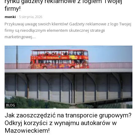
rynku gadżety reklamowe z logiem Twojej
firmy!
monki
- 5 sierpnia, 2026
Przykuwaj uwagę swoich klientów! Gadżety reklamowe z logo Twojej
firmy są nieodłącznym elementem skutecznej strategii
marketingowej....
BLOG
Jak zaoszczędzić na transporcie grupowym?
Odkryj korzyści z wynajmu autokarów w
Mazowieckiem!