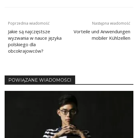
Nawigacja
Poprzednia wiadomość
Następna wiadomość
Jakie są najczęstsze
Vorteile und Anwendungen
wpisu
wyzwania w nauce języka
mobiler Kühlzellen
polskiego dla
obcokrajowców?
POWIĄZANE WIADOMOŚCI