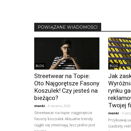
POWIĄZANE WIADOMOŚCI
BLOG
BLOG
Streetwear na Topie:
Jak zask
Oto Najgorętsze Fasony
Wyróżnia
Koszulek! Czy jesteś na
rynku ga
bieżąco?
reklamo
Twojej f
monki
- 6 sierpnia, 2026
Streetwear na topie: najgorętsze
monki
- 5 sier
fasony koszulek Aktualne trendy
Przykuwaj u
ciągle się zmieniają, lecz jedno jest
Gadżety rek
pewne -...