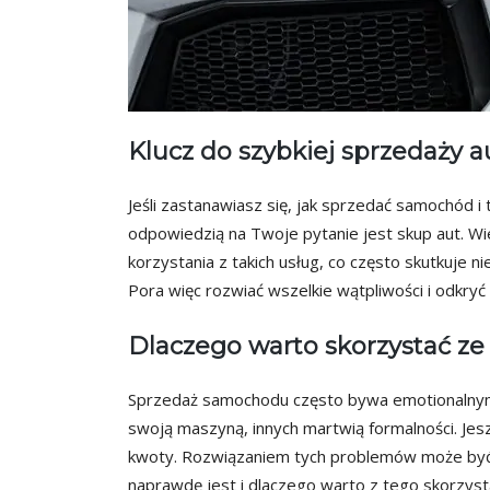
Klucz do szybkiej sprzedaży a
Jeśli zastanawiasz się, jak sprzedać samochód i 
odpowiedzią na Twoje pytanie jest skup aut. Wie
korzystania z takich usług, co często skutkuje
Pora więc rozwiać wszelkie wątpliwości i odkry
Dlaczego warto skorzystać ze
Sprzedaż samochodu często bywa emotionalnym
swoją maszyną, innych martwią formalności. Jeszc
kwoty. Rozwiązaniem tych problemów może być s
naprawdę jest i dlaczego warto z tego skorzyst