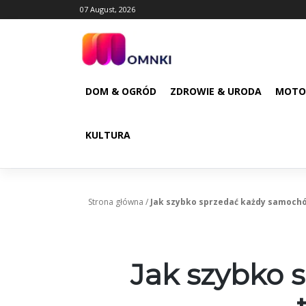
Skip
07 August, 2026
to
content
DOM & OGRÓD
ZDROWIE & URODA
MOTO
KULTURA
Strona główna
/
Jak szybko sprzedać każdy samochó
Jak szybko 