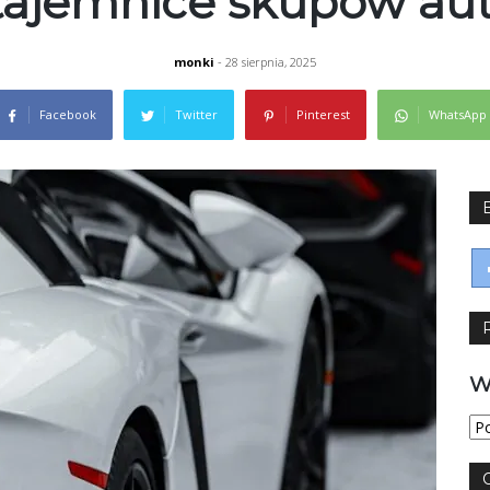
tajemnice skupów aut
monki
- 28 sierpnia, 2025
Facebook
Twitter
Pinterest
WhatsApp
W
Wy
jęz