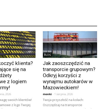
BLOG
oczyć klienta?
Jak zaoszczędzić na
jące się na
transporcie grupowym?
dżety
Odkryj korzyści z
we z logiem
wynajmu autokarów w
irmy!
Mazowieckiem!
pnia, 2026
monki
- 1 sierpnia, 2026
wagę swoich klientów!
Twoja przyszłość na kołach:
lamowe z logo Twojej
Oszczędzaj na transporcie