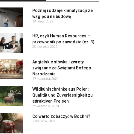
Poznaj rodzaje klimatyzacji ze
względu na budowę
18 maja, 2022
HR, czyli Human Resources –
przewodnik po zawodzie (cz. 3)
23 czerwca, 2022
Angielskie słówka i zwroty
związane ze Świętami Bożego
Narodzenia
17 listopada, 2021
Wildkühlschränke aus Polen:
Qualität und Zuverlässigkeit zu
attraktiven Preisen
25 września, 2024
Co warto zobaczyć w Bochni?
7 stycznia, 2022