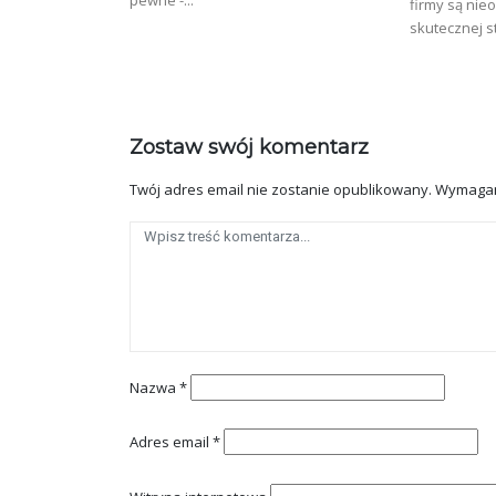
firmy są ni
skutecznej st
Zostaw swój komentarz
Twój adres email nie zostanie opublikowany.
Wymagan
Nazwa
*
Adres email
*