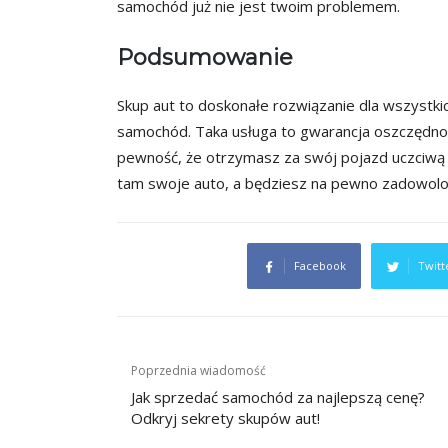
samochód już nie jest twoim problemem.
Podsumowanie
Skup aut to doskonałe rozwiązanie dla wszystk
samochód. Taka usługa to gwarancja oszczędnośc
pewność, że otrzymasz za swój pojazd uczciwą
tam swoje auto, a będziesz na pewno zadowolon
Facebook
Twitt
Nawigacja
Poprzednia wiadomość
wpisu
Jak sprzedać samochód za najlepszą cenę?
Odkryj sekrety skupów aut!