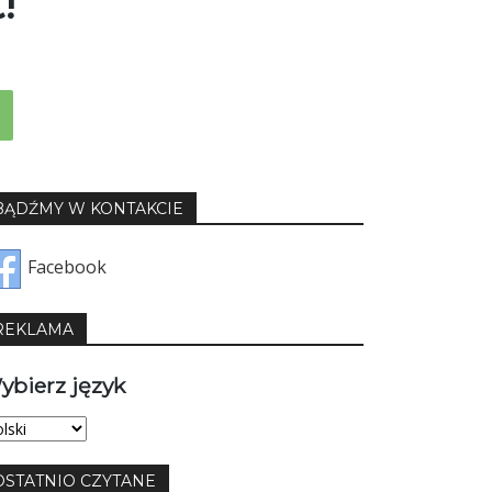
!
BĄDŹMY W KONTAKCIE
Facebook
REKLAMA
ybierz język
bierz
yk
OSTATNIO CZYTANE