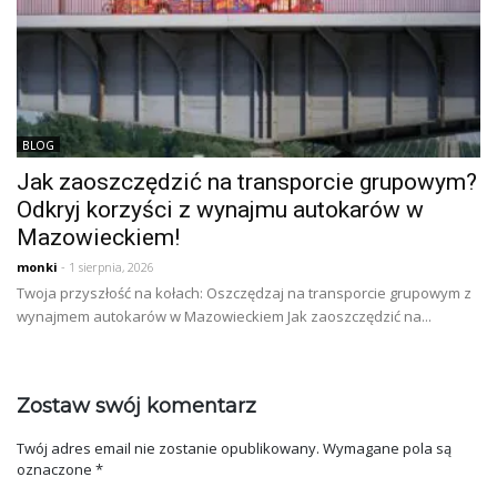
BLOG
Jak zaoszczędzić na transporcie grupowym?
Odkryj korzyści z wynajmu autokarów w
Mazowieckiem!
monki
- 1 sierpnia, 2026
Twoja przyszłość na kołach: Oszczędzaj na transporcie grupowym z
wynajmem autokarów w Mazowieckiem Jak zaoszczędzić na...
Zostaw swój komentarz
Twój adres email nie zostanie opublikowany.
Wymagane pola są
oznaczone
*