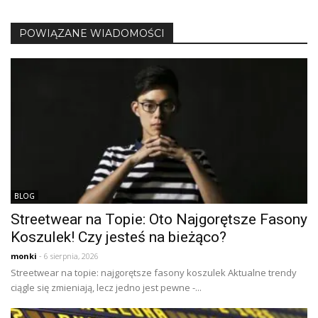
POWIĄZANE WIADOMOŚCI
BLOG
Streetwear na Topie: Oto Najgorętsze Fasony
Koszulek! Czy jesteś na bieżąco?
monki
- 6 sierpnia, 2026
Streetwear na topie: najgorętsze fasony koszulek Aktualne trendy
ciągle się zmieniają, lecz jedno jest pewne -...