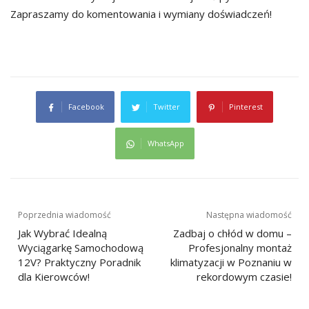
Zapraszamy do komentowania i wymiany doświadczeń!
Facebook
Twitter
Pinterest
WhatsApp
Nawigacja
Poprzednia wiadomość
Następna wiadomość
Jak Wybrać Idealną
Zadbaj o chłód w domu –
wpisu
Wyciągarkę Samochodową
Profesjonalny montaż
12V? Praktyczny Poradnik
klimatyzacji w Poznaniu w
dla Kierowców!
rekordowym czasie!