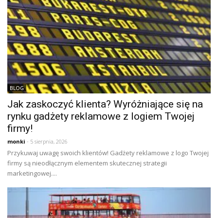
BLOG
Jak zaskoczyć klienta? Wyróżniające się na
rynku gadżety reklamowe z logiem Twojej
firmy!
monki
- 5 sierpnia, 2026
Przykuwaj uwagę swoich klientów! Gadżety reklamowe z logo Twojej
firmy są nieodłącznym elementem skutecznej strategii
marketingowej....