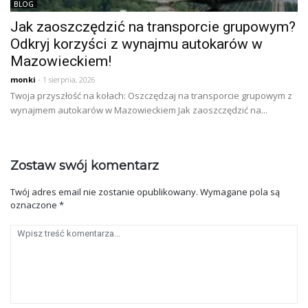
BLOG
Jak zaoszczędzić na transporcie grupowym?
Odkryj korzyści z wynajmu autokarów w
Mazowieckiem!
monki
- 1 sierpnia, 2026
Twoja przyszłość na kołach: Oszczędzaj na transporcie grupowym z
wynajmem autokarów w Mazowieckiem Jak zaoszczędzić na...
Zostaw swój komentarz
Twój adres email nie zostanie opublikowany.
Wymagane pola są
oznaczone
*