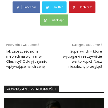
Facebook
Twitter
Pinterest
WhatsApp
Nawigacja
Poprzednia wiadomość
Następna wiadomość
Jak zaoszczędzić na
Superwinch – które
wpisu
meblach na wymiar w
wyciągarki rzeczywiście
Oleśnicy? Odkryj czynniki
warto kupić? Nasz
wpływające na ich cenę!
niezależny przegląd!
POWIĄZANE WIADOMOŚCI