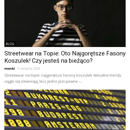
BLOG
Streetwear na Topie: Oto Najgorętsze Fasony
Koszulek! Czy jesteś na bieżąco?
monki
- 6 sierpnia, 2026
Streetwear na topie: najgorętsze fasony koszulek Aktualne trendy
ciągle się zmieniają, lecz jedno jest pewne -...