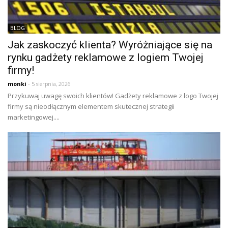
BLOG
Jak zaskoczyć klienta? Wyróżniające się na
rynku gadżety reklamowe z logiem Twojej
firmy!
monki
- 5 sierpnia, 2026
Przykuwaj uwagę swoich klientów! Gadżety reklamowe z logo Twojej
firmy są nieodłącznym elementem skutecznej strategii
marketingowej....