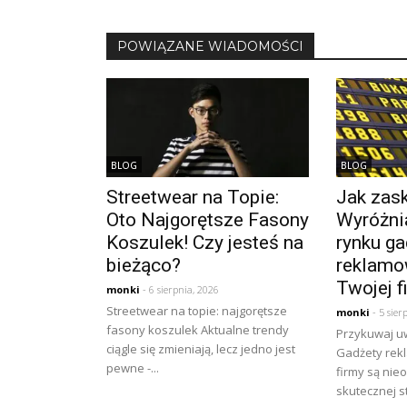
POWIĄZANE WIADOMOŚCI
BLOG
BLOG
Streetwear na Topie:
Jak zask
Oto Najgorętsze Fasony
Wyróżnia
Koszulek! Czy jesteś na
rynku ga
bieżąco?
reklamo
Twojej f
monki
- 6 sierpnia, 2026
Streetwear na topie: najgorętsze
monki
- 5 sier
fasony koszulek Aktualne trendy
Przykuwaj u
ciągle się zmieniają, lecz jedno jest
Gadżety rek
pewne -...
firmy są ni
skutecznej st