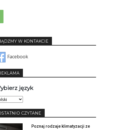
BĄDŹMY W KONTAKCIE
Facebook
REKLAMA
ybierz język
bierz
yk
OSTATNIO CZYTANE
Poznaj rodzaje klimatyzacji ze