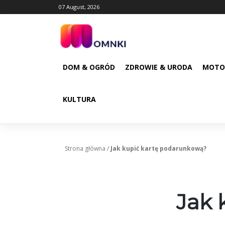
Skip
07 August, 2026
to
content
DOM & OGRÓD
ZDROWIE & URODA
MOTO
KULTURA
Strona główna
/
Jak kupić kartę podarunkową?
Jak 