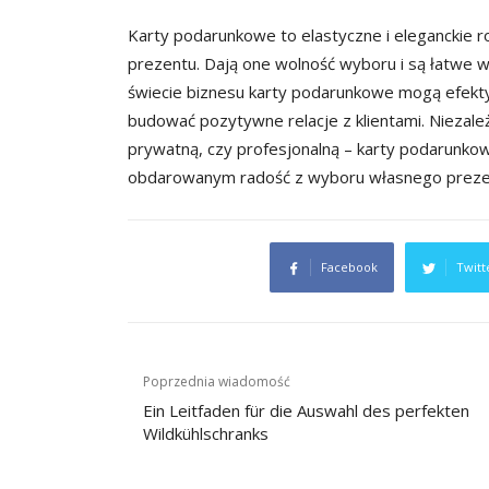
Karty podarunkowe to elastyczne i eleganckie r
prezentu. Dają one wolność wyboru i są łatwe w 
świecie biznesu karty podarunkowe mogą efek
budować pozytywne relacje z klientami. Niezale
prywatną, czy profesjonalną – karty podarunkow
obdarowanym radość z wyboru własnego preze
Facebook
Twitt
Nawigacja
Poprzednia wiadomość
wpisu
Ein Leitfaden für die Auswahl des perfekten
Wildkühlschranks