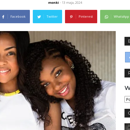
monki
- 13 maja, 2024
Facebook
Twitter
Pinterest
WhatsApp
W
Wy
jęz