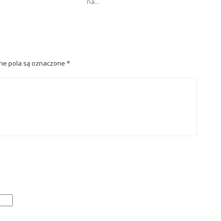
na...
e pola są oznaczone
*