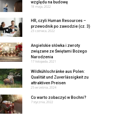
względu na budowę
18 maja, 2022
HR, czyli Human Resources –
przewodnik po zawodzie (cz. 3)
23 czerwca, 2022
Angielskie słówka i zwroty
związane ze Świętami Bożego
Narodzenia
17 listopada, 2021
Wildkühlschränke aus Polen:
Qualität und Zuverlässigkeit zu
attraktiven Preisen
25 września, 2024
Co warto zobaczyć w Bochni?
7 stycznia, 2022