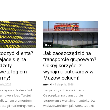
BLOG
oczyć klienta?
Jak zaoszczędzić na
jące się na
transporcie grupowym?
dżety
Odkryj korzyści z
we z logiem
wynajmu autokarów w
irmy!
Mazowieckiem!
pnia, 2026
monki
- 1 sierpnia, 2026
wagę swoich klientów!
Twoja przyszłość na kołach:
lamowe z logo Twojej
Oszczędzaj na transporcie
eodłącznym elementem
grupowym z wynajmem autokarów
rategii marketingowej....
w Mazowieckiem Jak zaoszczędzić