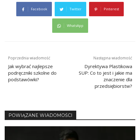
Facebook
Twitter
Pinterest
WhatsApp
Nawigacja
Poprzednia wiadomość
Następna wiadomość
Jak wybrać najlepsze
Dyrektywa Plastikowa
wpisu
podręczniki szkolne do
SUP: Co to jest i jakie ma
podstawówki?
znaczenie dla
przedsiębiorstw?
POWIĄZANE WIADOMOŚCI