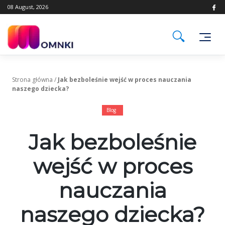
Skip
08 August, 2026
to
content
Strona główna
/
Jak bezboleśnie wejść w proces nauczania
naszego dziecka?
Blog
Jak bezboleśnie
wejść w proces
nauczania
naszego dziecka?