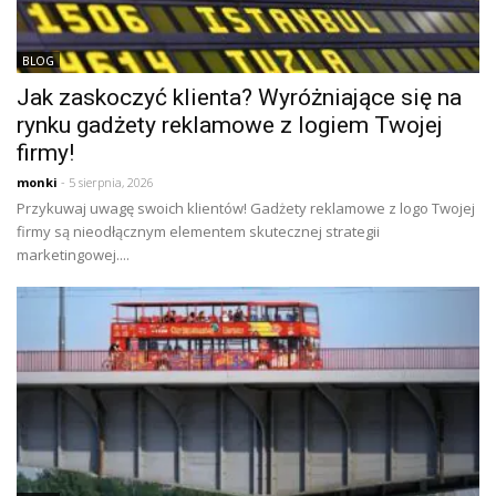
BLOG
Jak zaskoczyć klienta? Wyróżniające się na
rynku gadżety reklamowe z logiem Twojej
firmy!
monki
- 5 sierpnia, 2026
Przykuwaj uwagę swoich klientów! Gadżety reklamowe z logo Twojej
firmy są nieodłącznym elementem skutecznej strategii
marketingowej....