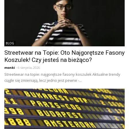
BLOG
Streetwear na Topie: Oto Najgorętsze Fasony
Koszulek! Czy jesteś na bieżąco?
monki
- 6 sierpnia, 2026
Streetwear na topie: najgorętsze fasony koszulek Aktualne trendy
ciągle się zmieniają, lecz jedno jest pewne -...