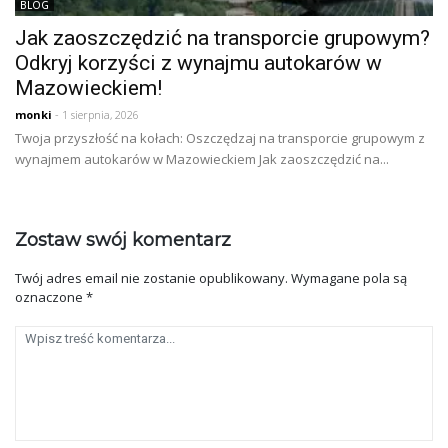
BLOG
Jak zaoszczędzić na transporcie grupowym?
Odkryj korzyści z wynajmu autokarów w
Mazowieckiem!
monki
- 1 sierpnia, 2026
Twoja przyszłość na kołach: Oszczędzaj na transporcie grupowym z
wynajmem autokarów w Mazowieckiem Jak zaoszczędzić na...
Zostaw swój komentarz
Twój adres email nie zostanie opublikowany.
Wymagane pola są
oznaczone
*