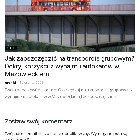
BLOG
Jak zaoszczędzić na transporcie grupowym?
Odkryj korzyści z wynajmu autokarów w
Mazowieckiem!
monki
- 1 sierpnia, 2026
Twoja przyszłość na kołach: Oszczędzaj na transporcie grupowym z
wynajmem autokarów w Mazowieckiem Jak zaoszczędzić na...
Zostaw swój komentarz
Twój adres email nie zostanie opublikowany.
Wymagane pola są
oznaczone
*