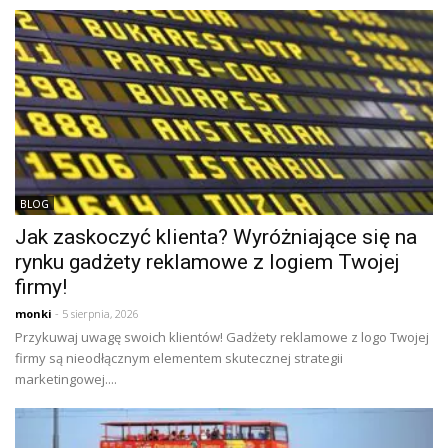
BLOG
Jak zaskoczyć klienta? Wyróżniające się na
rynku gadżety reklamowe z logiem Twojej
firmy!
monki
- 5 sierpnia, 2026
Przykuwaj uwagę swoich klientów! Gadżety reklamowe z logo Twojej
firmy są nieodłącznym elementem skutecznej strategii
marketingowej....