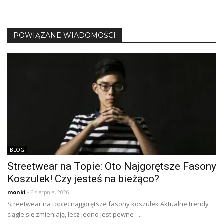
POWIĄZANE WIADOMOŚCI
BLOG
Streetwear na Topie: Oto Najgorętsze Fasony
Koszulek! Czy jesteś na bieżąco?
monki
- 6 sierpnia, 2026
Streetwear na topie: najgorętsze fasony koszulek Aktualne trendy
ciągle się zmieniają, lecz jedno jest pewne -...