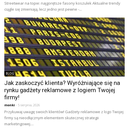
Streetwear na topie: najgorętsze fasony koszulek Aktualne trendy
ciągle się zmieniają, lecz jedno jest pewne -...
BLOG
Jak zaskoczyć klienta? Wyróżniające się na
rynku gadżety reklamowe z logiem Twojej
firmy!
monki
- 5 sierpnia, 2026
Przykuwaj uwagę swoich klientów! Gadżety reklamowe z logo Twojej
firmy są nieodłącznym elementem skutecznej strategii
marketingowej....