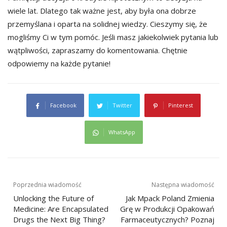
wiele lat. Dlatego tak ważne jest, aby była ona dobrze
przemyślana i oparta na solidnej wiedzy. Cieszymy się, że
mogliśmy Ci w tym pomóc. Jeśli masz jakiekolwiek pytania lub
wątpliwości, zapraszamy do komentowania. Chętnie
odpowiemy na każde pytanie!
Facebook
Twitter
Pinterest
WhatsApp
Nawigacja
Poprzednia wiadomość
Następna wiadomość
Unlocking the Future of
Jak Mpack Poland Zmienia
wpisu
Medicine: Are Encapsulated
Grę w Produkcji Opakowań
Drugs the Next Big Thing?
Farmaceutycznych? Poznaj