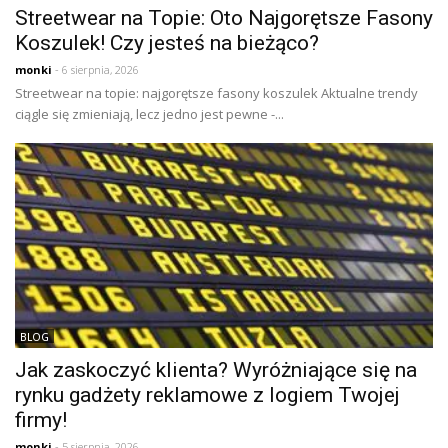
Streetwear na Topie: Oto Najgorętsze Fasony
Koszulek! Czy jesteś na bieżąco?
monki
- 6 sierpnia, 2026
Streetwear na topie: najgorętsze fasony koszulek Aktualne trendy
ciągle się zmieniają, lecz jedno jest pewne -...
BLOG
Jak zaskoczyć klienta? Wyróżniające się na
rynku gadżety reklamowe z logiem Twojej
firmy!
monki
- 5 sierpnia, 2026