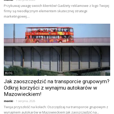
Przykuwaj uwagę swoich klientów! Gadżety reklamowe z logo Twojej
firmy są nieodłącznym elementem skutecznej strategii
marketingowej....
BLOG
Jak zaoszczędzić na transporcie grupowym?
Odkryj korzyści z wynajmu autokarów w
Mazowieckiem!
monki
- 1 sierpnia, 2026
Twoja przyszłość na kołach: Oszczędzaj na transporcie grupowym z
wynajmem autokarów w Mazowieckiem Jak zaoszczędzić na...