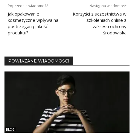
Nawigacja
Poprzednia wiadomość
Następna wiadomość
Jak opakowanie
Korzyści z uczestnictwa w
wpisu
kosmetyczne wpływa na
szkoleniach online z
postrzeganą jakość
zakresu ochrony
produktu?
środowiska
POWIĄZANE WIADOMOŚCI
BLOG