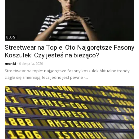
BLOG
Streetwear na Topie: Oto Najgorętsze Fasony
Koszulek! Czy jesteś na bieżąco?
monki
- 6 sierpnia, 2026
Streetwear na topie: najgorętsze fasony koszulek Aktualne trendy
ciągle się zmieniają, lecz jedno jest pewne -...