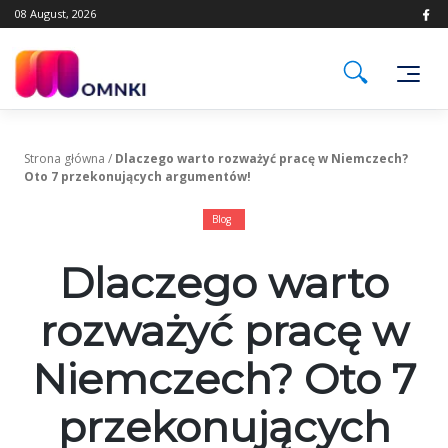
Skip
08 August, 2026
to
content
Strona główna
/
Dlaczego warto rozważyć pracę w Niemczech?
Oto 7 przekonujących argumentów!
Blog
Dlaczego warto
rozważyć pracę w
Niemczech? Oto 7
przekonujących