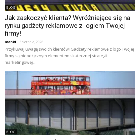
BLOG
Jak zaskoczyć klienta? Wyróżniające się na
rynku gadżety reklamowe z logiem Twojej
firmy!
monki
- 5 sierpnia, 2026
Przykuwaj uwagę swoich klientów! Gadżety reklamowe z logo Twojej
firmy są nieodłącznym elementem skutecznej strategii
marketingowej....
BLOG