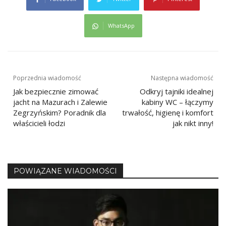
WhatsApp
Nawigacja
Poprzednia wiadomość
Następna wiadomość
Jak bezpiecznie zimować
Odkryj tajniki idealnej
wpisu
jacht na Mazurach i Zalewie
kabiny WC – łączymy
Zegrzyńskim? Poradnik dla
trwałość, higienę i komfort
właścicieli łodzi
jak nikt inny!
POWIĄZANE WIADOMOŚCI