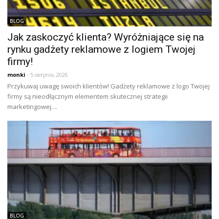
BLOG
Jak zaskoczyć klienta? Wyróżniające się na
rynku gadżety reklamowe z logiem Twojej
firmy!
monki
- 5 sierpnia, 2026
Przykuwaj uwagę swoich klientów! Gadżety reklamowe z logo Twojej
firmy są nieodłącznym elementem skutecznej strategii
marketingowej....
BLOG