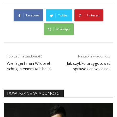
Facebook
Twitter
Pinterest
WhatsApp
Nawigacja
Poprzednia wiadomość
Następna wiadomość
Wie lagert man Wildbret
Jak szybko przygotować
wpisu
richtig in einem Kühlhaus?
sprawdzian w klasie?
POWIĄZANE WIADOMOŚCI