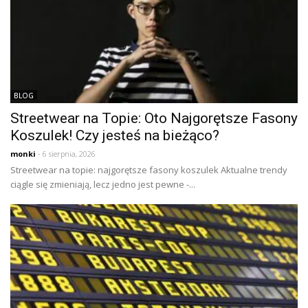
BLOG
Streetwear na Topie: Oto Najgorętsze Fasony
Koszulek! Czy jesteś na bieżąco?
monki
- 6 sierpnia, 2026
Streetwear na topie: najgorętsze fasony koszulek Aktualne trendy
ciągle się zmieniają, lecz jedno jest pewne -...