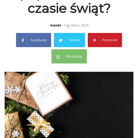
czasie świąt?
monki
- 9 grudnia, 2024
Facebook
Twitter
Pinterest
WhatsApp