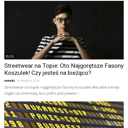
BLOG
Streetwear na Topie: Oto Najgorętsze Fasony
Koszulek! Czy jesteś na bieżąco?
monki
- 6 sierpnia, 2026
Streetwear na topie: najgorętsze fasony koszulek Aktualne trendy
ciągle się zmieniają, lecz jedno jest pewne -...