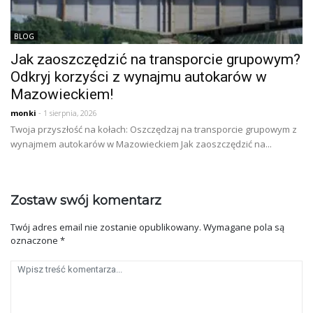
BLOG
Jak zaoszczędzić na transporcie grupowym?
Odkryj korzyści z wynajmu autokarów w
Mazowieckiem!
monki
- 1 sierpnia, 2026
Twoja przyszłość na kołach: Oszczędzaj na transporcie grupowym z
wynajmem autokarów w Mazowieckiem Jak zaoszczędzić na...
Zostaw swój komentarz
Twój adres email nie zostanie opublikowany.
Wymagane pola są
oznaczone
*