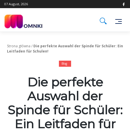
Skip
07 August, 2026
to
content
Strona główna
/
Die perfekte Auswahl der Spinde für Schüler: Ein
Leitfaden für Schulen!
Blog
Die perfekte
Auswahl der
Spinde für Schüler:
Ein Leitfaden für