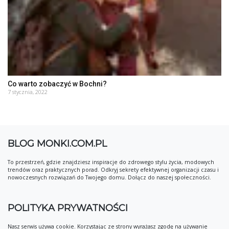
Co warto zobaczyć w Bochni?
7 stycznia, 2022
BLOG MONKI.COM.PL
To przestrzeń, gdzie znajdziesz inspiracje do zdrowego stylu życia, modowych
trendów oraz praktycznych porad. Odkryj sekrety efektywnej organizacji czasu i
nowoczesnych rozwiązań do Twojego domu. Dołącz do naszej społeczności.
POLITYKA PRYWATNOŚCI
Nasz serwis używa cookie. Korzystając ze strony wyrażasz zgodę na używanie