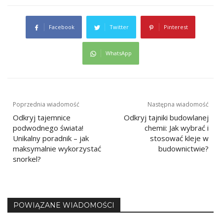
Facebook
Twitter
Pinterest
WhatsApp
Nawigacja
Poprzednia wiadomość
Następna wiadomość
Odkryj tajemnice
Odkryj tajniki budowlanej
wpisu
podwodnego świata!
chemii: Jak wybrać i
Unikalny poradnik – jak
stosować kleje w
maksymalnie wykorzystać
budownictwie?
snorkel?
POWIĄZANE WIADOMOŚCI