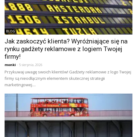
BLOG
Jak zaskoczyć klienta? Wyróżniające się na
rynku gadżety reklamowe z logiem Twojej
firmy!
monki
- 5 sierpnia, 2026
Przykuwaj uwagę swoich klientów! Gadżety reklamowe z logo Twojej
firmy są nieodłącznym elementem skutecznej strategii
marketingowej....