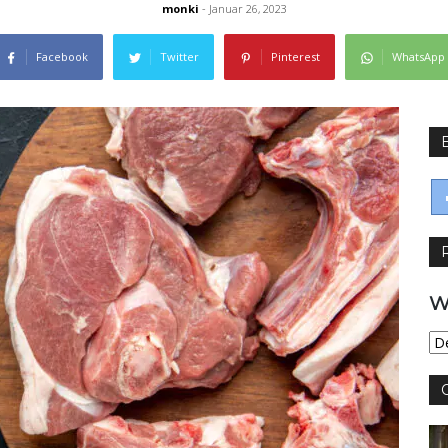
monki
- Januar 26, 2023
Facebook
Twitter
Pinterest
WhatsApp
W
Wy
jęz