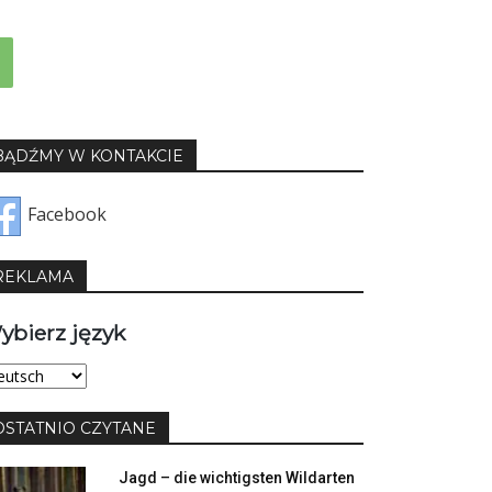
BĄDŹMY W KONTAKCIE
Facebook
REKLAMA
ybierz język
bierz
yk
OSTATNIO CZYTANE
Jagd – die wichtigsten Wildarten