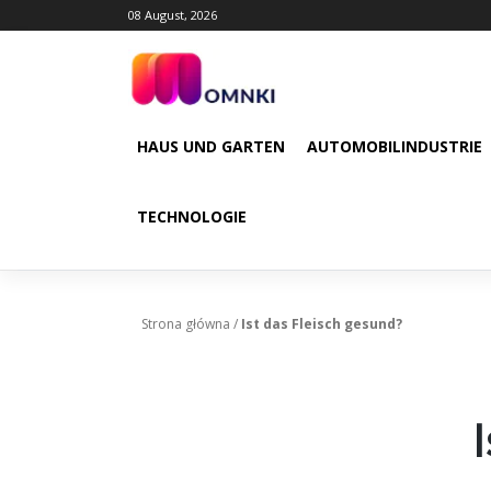
Skip
08 August, 2026
to
content
HAUS UND GARTEN
AUTOMOBILINDUSTRIE
TECHNOLOGIE
Strona główna
/
Ist das Fleisch gesund?