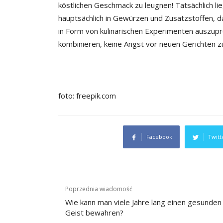
köstlichen Geschmack zu leugnen! Tatsächlich li
hauptsächlich in Gewürzen und Zusatzstoffen, da
in Form von kulinarischen Experimenten auszupr
kombinieren, keine Angst vor neuen Gerichten
foto: freepik.com
Facebook
Twitt
Beitragsnavigation
Poprzednia wiadomość
Wie kann man viele Jahre lang einen gesunden
Geist bewahren?