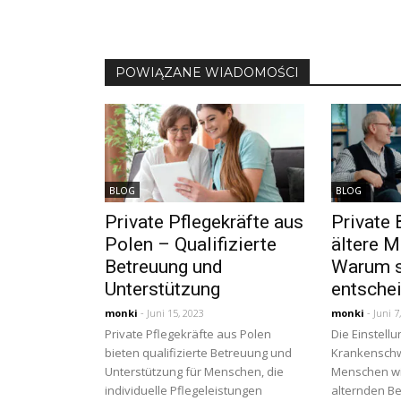
POWIĄZANE WIADOMOŚCI
BLOG
BLOG
Private Pflegekräfte aus
Private 
Polen – Qualifizierte
ältere 
Betreuung und
Warum s
Unterstützung
entsche
monki
- Juni 15, 2023
monki
- Juni 7
Private Pflegekräfte aus Polen
Die Einstellu
bieten qualifizierte Betreuung und
Krankenschw
Unterstützung für Menschen, die
Menschen wi
individuelle Pflegeleistungen
alternden B