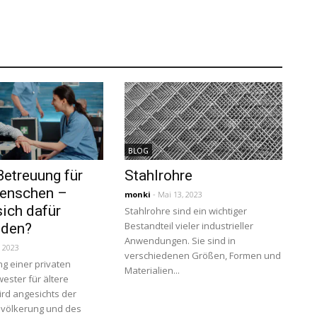
BLOG
Betreuung für
Stahlrohre
Menschen –
monki
- Mai 13, 2023
ich dafür
Stahlrohre sind ein wichtiger
Bestandteil vieler industrieller
iden?
Anwendungen. Sie sind in
, 2023
verschiedenen Größen, Formen und
ng einer privaten
Materialien...
ester für ältere
rd angesichts der
evölkerung und des