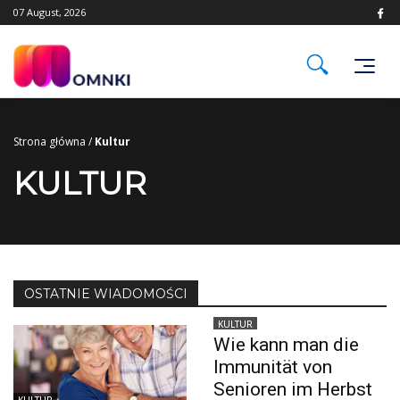
Skip
07 August, 2026
to
content
Strona główna
/
Kultur
KULTUR
OSTATNIE WIADOMOŚCI
KULTUR
Wie kann man die
Immunität von
Senioren im Herbst
KULTUR