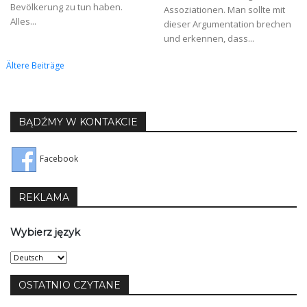
Bevölkerung zu tun haben.
Assoziationen. Man sollte mit
Alles...
dieser Argumentation brechen
und erkennen, dass...
Beitragsnavigation
Ältere Beiträge
BĄDŹMY W KONTAKCIE
Facebook
REKLAMA
Wybierz język
Wybierz
język
OSTATNIO CZYTANE