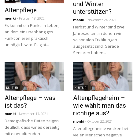
und Winter
Altenpflege
unterstützen?
monki
- Februar 18, 2022
monki
- November 24, 2021
Es kommt ein Punkt im Leben,
Herbst und Winter sind zwei
an dem ein unabhängiges
Jahreszeiten, in denen wir
Funktionieren praktisch
saisonalen Erkältungen
unmöglich wird. Es gibt...
ausgesetzt sind. Gerade
Senioren haben...
KULTUR
KULTUR
Altenpflege – was
Altenpflegeheim –
ist das?
wie wählt man das
richtige aus?
monki
- November 17, 2021
Demografische Daten zeigen
monki
- Oktober 22, 2021
deutlich, dass wir es derzeitig
Altenpflegeheime wecken bei
mit einer alternden
vielen Menschen negative