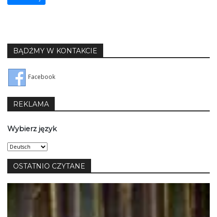
BĄDŹMY W KONTAKCIE
Facebook
REKLAMA
Wybierz język
Wybierz
język
OSTATNIO CZYTANE