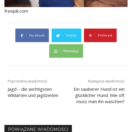
freepik.com
Facebook
Twitter
Pinterest
WhatsApp
Beitragsnavigation
Poprzednia wiadomość
Następna wiadomość
Jagd – die wichtigsten
Ein sauberer Hund ist ein
Wildarten und Jagdzeiten
glücklicher Hund. Wie oft
muss man ihn waschen?
POWIĄZANE WIADOMOŚCI