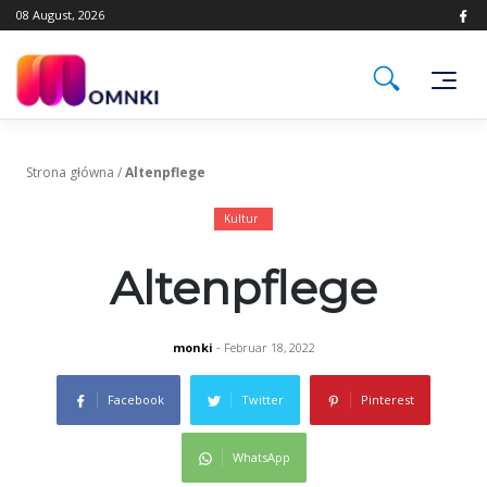
Skip
08 August, 2026
to
content
Strona główna
/
Altenpflege
Kultur
Altenpflege
monki
- Februar 18, 2022
Facebook
Twitter
Pinterest
WhatsApp