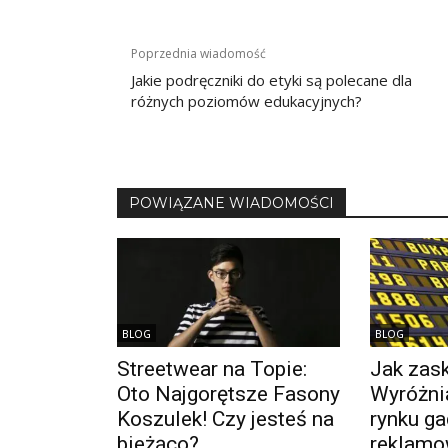
Nawigacja
Poprzednia wiadomość
wpisu
Jakie podręczniki do etyki są polecane dla
różnych poziomów edukacyjnych?
POWIĄZANE WIADOMOŚCI
BLOG
BLOG
Streetwear na Topie:
Jak zask
Oto Najgorętsze Fasony
Wyróżnia
Koszulek! Czy jesteś na
rynku ga
bieżąco?
reklamo