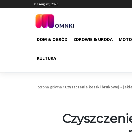
Skip
07 August, 2026
to
content
DOM & OGRÓD
ZDROWIE & URODA
MOTO
KULTURA
Strona główna
/
Czyszczenie kostki brukowej – jakie
Czyszczenie