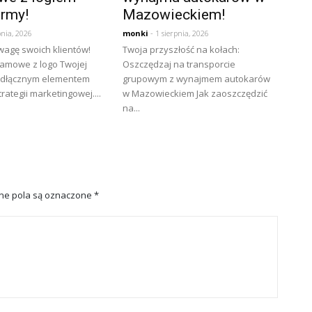
irmy!
Mazowieckiem!
pnia, 2026
monki
- 1 sierpnia, 2026
wagę swoich klientów!
Twoja przyszłość na kołach:
lamowe z logo Twojej
Oszczędzaj na transporcie
eodłącznym elementem
grupowym z wynajmem autokarów
rategii marketingowej....
w Mazowieckiem Jak zaoszczędzić
na...
e pola są oznaczone
*