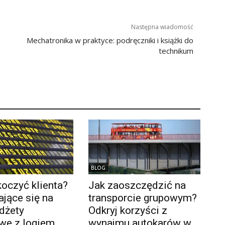
Następna wiadomość
Mechatronika w praktyce: podręczniki i książki do
technikum
BLOG
oczyć klienta?
Jak zaoszczędzić na
jące się na
transporcie grupowym?
dżety
Odkryj korzyści z
we z logiem
wynajmu autokarów w