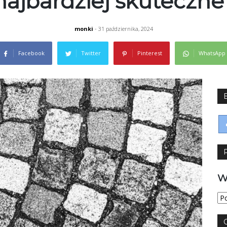
najbardziej skuteczne
monki
- 31 października, 2024
Facebook
Twitter
Pinterest
WhatsApp
W
Wy
jęz