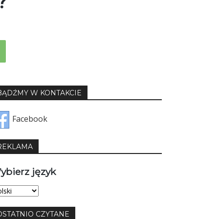
?
BĄDŹMY W KONTAKCIE
Facebook
REKLAMA
ybierz język
bierz
yk
OSTATNIO CZYTANE