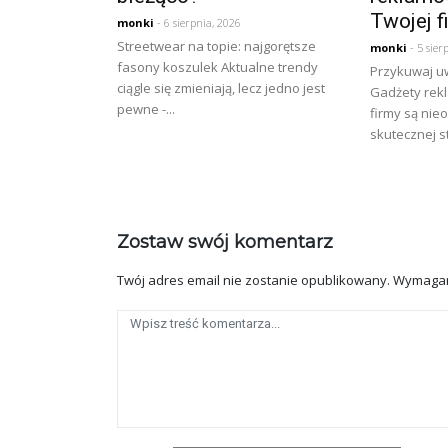
Twojej f
monki
- 6 sierpnia, 2026
Streetwear na topie: najgorętsze
monki
- 5 sier
fasony koszulek Aktualne trendy
Przykuwaj u
ciągle się zmieniają, lecz jedno jest
Gadżety rek
pewne -...
firmy są ni
skutecznej st
Zostaw swój komentarz
Twój adres email nie zostanie opublikowany.
Wymagan