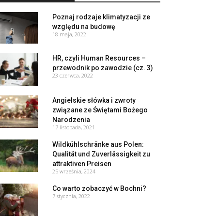
Poznaj rodzaje klimatyzacji ze
względu na budowę
18 maja, 2022
HR, czyli Human Resources –
przewodnik po zawodzie (cz. 3)
23 czerwca, 2022
Angielskie słówka i zwroty
związane ze Świętami Bożego
Narodzenia
17 listopada, 2021
Wildkühlschränke aus Polen:
Qualität und Zuverlässigkeit zu
attraktiven Preisen
25 września, 2024
Co warto zobaczyć w Bochni?
7 stycznia, 2022