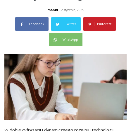
monki
- 2 stycznia, 2025
Facebook
Twitter
Pinterest
WhatsApp
W dobie cyfryzacji i dynamicznego rozwoju technologii