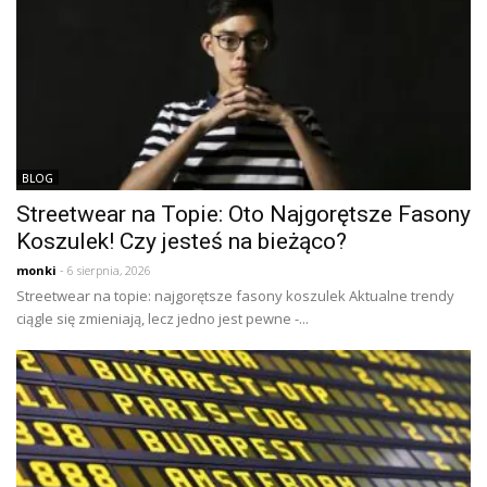
BLOG
Streetwear na Topie: Oto Najgorętsze Fasony
Koszulek! Czy jesteś na bieżąco?
monki
- 6 sierpnia, 2026
Streetwear na topie: najgorętsze fasony koszulek Aktualne trendy
ciągle się zmieniają, lecz jedno jest pewne -...