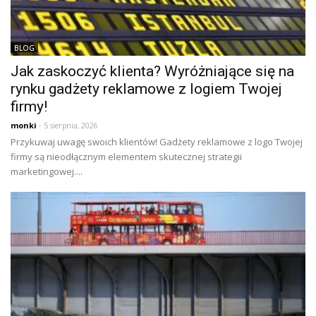
BLOG
Jak zaskoczyć klienta? Wyróżniające się na
rynku gadżety reklamowe z logiem Twojej
firmy!
monki
- 5 sierpnia, 2026
Przykuwaj uwagę swoich klientów! Gadżety reklamowe z logo Twojej
firmy są nieodłącznym elementem skutecznej strategii
marketingowej....