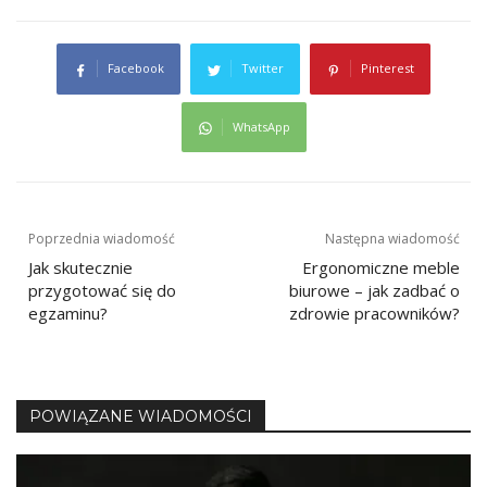
Facebook
Twitter
Pinterest
WhatsApp
Nawigacja
Poprzednia wiadomość
Następna wiadomość
Jak skutecznie
Ergonomiczne meble
wpisu
przygotować się do
biurowe – jak zadbać o
egzaminu?
zdrowie pracowników?
POWIĄZANE WIADOMOŚCI