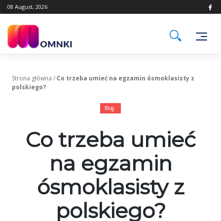
Skip
08 August, 2026
to
content
Strona główna
/
Co trzeba umieć na egzamin ósmoklasisty z
polskiego?
Blog
Co trzeba umieć
na egzamin
ósmoklasisty z
polskiego?