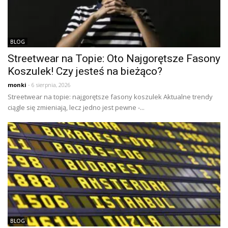
BLOG
Streetwear na Topie: Oto Najgorętsze Fasony
Koszulek! Czy jesteś na bieżąco?
monki
- 6 sierpnia, 2026
Streetwear na topie: najgorętsze fasony koszulek Aktualne trendy
ciągle się zmieniają, lecz jedno jest pewne -...
BLOG