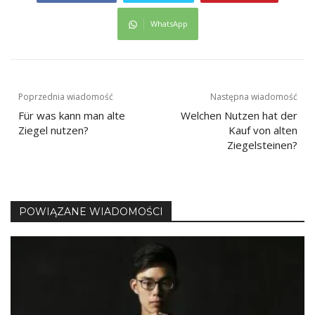
WhatsApp
Nawigacja
Poprzednia wiadomość
Następna wiadomość
Für was kann man alte
Welchen Nutzen hat der
wpisu
Ziegel nutzen?
Kauf von alten
Ziegelsteinen?
POWIĄZANE WIADOMOŚCI