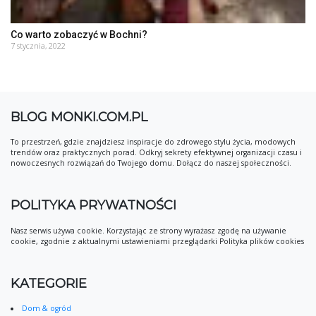
Co warto zobaczyć w Bochni?
7 stycznia, 2022
BLOG MONKI.COM.PL
To przestrzeń, gdzie znajdziesz inspiracje do zdrowego stylu życia, modowych
trendów oraz praktycznych porad. Odkryj sekrety efektywnej organizacji czasu i
nowoczesnych rozwiązań do Twojego domu. Dołącz do naszej społeczności.
POLITYKA PRYWATNOŚCI
Nasz serwis używa cookie. Korzystając ze strony wyrażasz zgodę na używanie
cookie, zgodnie z aktualnymi ustawieniami przeglądarki Polityka plików cookies
KATEGORIE
Dom & ogród