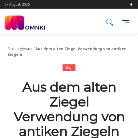
Skip
07 August, 2026
to
content
Strona główna
/
Aus dem alten Ziegel Verwendung von antiken
Ziegeln
Blog
Aus dem alten
Ziegel
Verwendung von
antiken Ziegeln