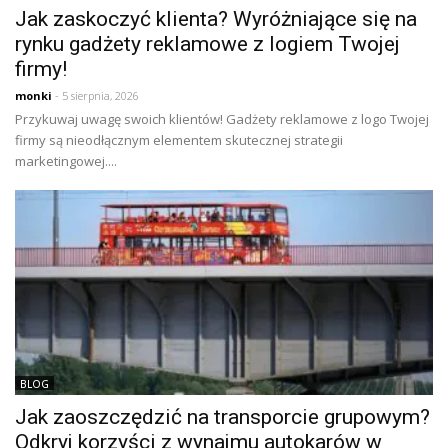
Jak zaskoczyć klienta? Wyróżniające się na
rynku gadżety reklamowe z logiem Twojej
firmy!
monki
- 5 sierpnia, 2026
Przykuwaj uwagę swoich klientów! Gadżety reklamowe z logo Twojej
firmy są nieodłącznym elementem skutecznej strategii
marketingowej....
BLOG
Jak zaoszczędzić na transporcie grupowym?
Odkryj korzyści z wynajmu autokarów w