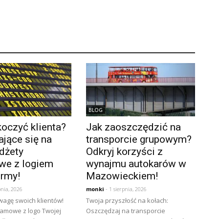
BLOG
oczyć klienta?
Jak zaoszczędzić na
jące się na
transporcie grupowym?
dżety
Odkryj korzyści z
we z logiem
wynajmu autokarów w
irmy!
Mazowieckiem!
pnia, 2026
monki
- 1 sierpnia, 2026
wagę swoich klientów!
Twoja przyszłość na kołach:
lamowe z logo Twojej
Oszczędzaj na transporcie