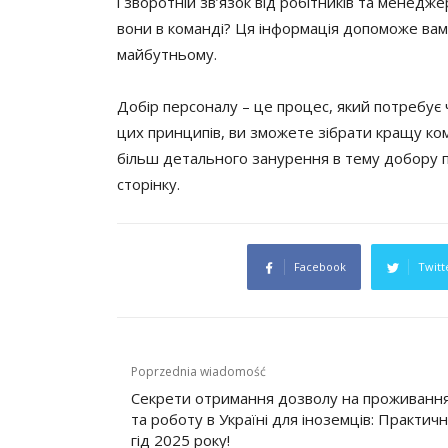
і зворотній зв’язок від робітників та менедж
вони в команді? Ця інформація допоможе ва
майбутньому.
Добір персоналу – це процес, який потребує 
цих принципів, ви зможете зібрати кращу ком
більш детального занурення в тему добору п
сторінку.
Facebook
Twitt
Nawigacja
Poprzednia wiadomość
wpisu
Секрети отримання дозволу на проживанн
та роботу в Україні для іноземців: Практич
гід 2025 року!