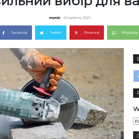
ильний вибір для ва
monki
- 24 kwietnia, 2025
Facebook
Twitter
Pinterest
WhatsApp
W
Wy
jęz