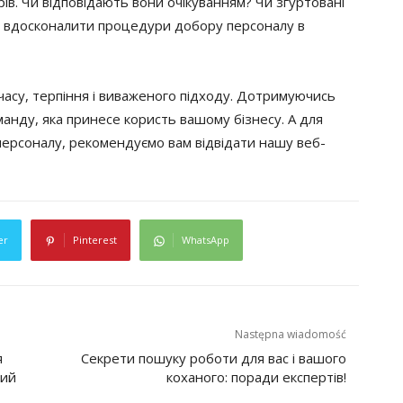
ерів. Чи відповідають вони очікуванням? Чи згуртовані
м вдосконалити процедури добору персоналу в
часу, терпіння і виваженого підходу. Дотримуючись
анду, яка принесе користь вашому бізнесу. А для
ерсоналу, рекомендуємо вам відвідати нашу веб-
er
Pinterest
WhatsApp
Następna wiadomość
я
Секрети пошуку роботи для вас і вашого
ний
коханого: поради експертів!