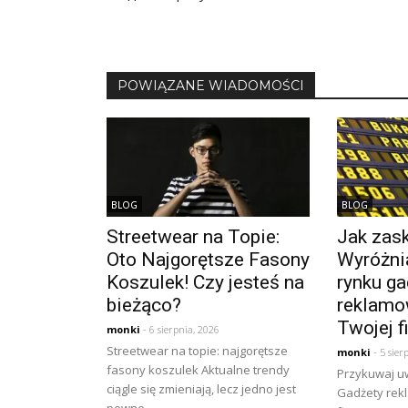
POWIĄZANE WIADOMOŚCI
BLOG
BLOG
Streetwear na Topie:
Jak zask
Oto Najgorętsze Fasony
Wyróżnia
Koszulek! Czy jesteś na
rynku ga
bieżąco?
reklamo
Twojej f
monki
- 6 sierpnia, 2026
Streetwear na topie: najgorętsze
monki
- 5 sier
fasony koszulek Aktualne trendy
Przykuwaj u
ciągle się zmieniają, lecz jedno jest
Gadżety rek