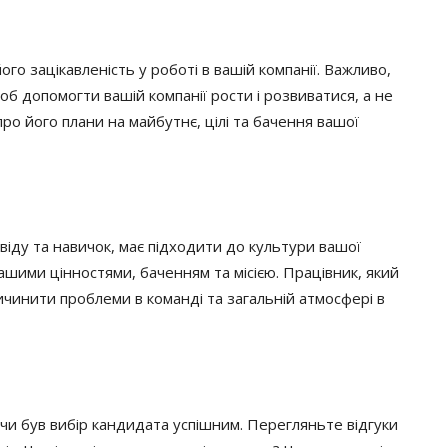
о зацікавленість у роботі в вашій компанії. Важливо,
об допомогти вашій компанії рости і розвиватися, а не
ро його плани на майбутнє, цілі та бачення вашої
віду та навичок, має підходити до культури вашої
ашими цінностями, баченням та місією. Працівник, який
ичинити проблеми в команді та загальній атмосфері в
 чи був вибір кандидата успішним. Перегляньте відгуки