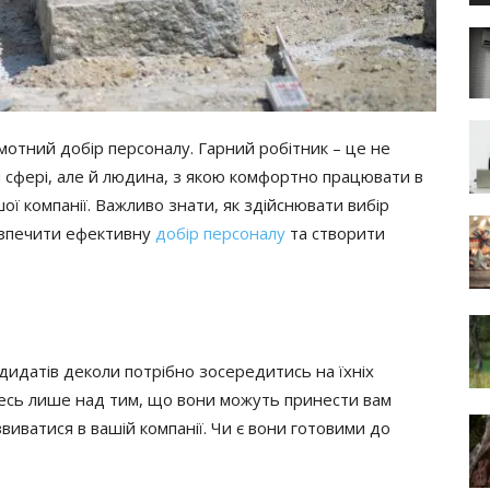
мотний добір персоналу. Гарний робітник – це не
їй сфері, але й людина, з якою комфортно працювати в
ої компанії. Важливо знати, як здійснювати вибір
езпечити ефективну
добір персоналу
та створити
андидатів деколи потрібно зосередитись на їхніх
йтесь лише над тим, що вони можуть принести вам
звиватися в вашій компанії. Чи є вони готовими до