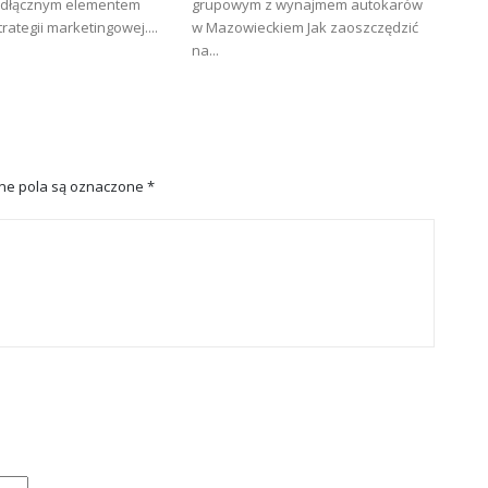
eodłącznym elementem
grupowym z wynajmem autokarów
rategii marketingowej....
w Mazowieckiem Jak zaoszczędzić
na...
e pola są oznaczone
*