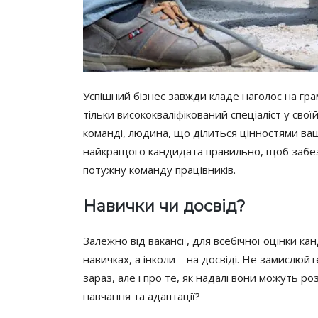
Успішний бізнес завжди кладе наголос на гра
тільки висококваліфікований спеціаліст у сво
команді, людина, що ділиться цінностями ваш
найкращого кандидата правильно, щоб заб
потужну команду працівників.
Навички чи досвід?
Залежно від вакансії, для всебічної оцінки к
навичках, а інколи – на досвіді. Не замислю
зараз, але і про те, як надалі вони можуть ро
навчання та адаптації?