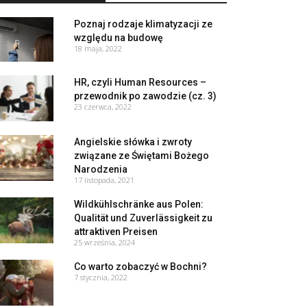
Poznaj rodzaje klimatyzacji ze
względu na budowę
18 maja, 2022
HR, czyli Human Resources –
przewodnik po zawodzie (cz. 3)
23 czerwca, 2022
Angielskie słówka i zwroty
związane ze Świętami Bożego
Narodzenia
17 listopada, 2021
Wildkühlschränke aus Polen:
Qualität und Zuverlässigkeit zu
attraktiven Preisen
25 września, 2024
Co warto zobaczyć w Bochni?
7 stycznia, 2022