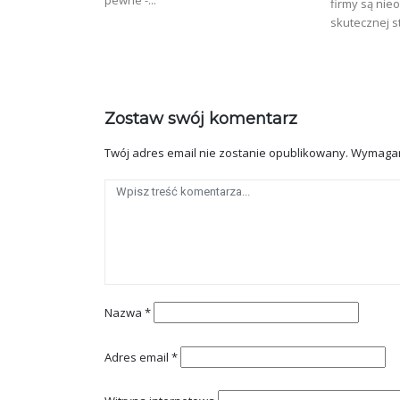
pewne -...
firmy są ni
skutecznej st
Zostaw swój komentarz
Twój adres email nie zostanie opublikowany.
Wymagan
Nazwa
*
Adres email
*