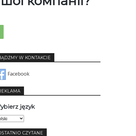
шої компанії?
BĄDŹMY W KONTAKCIE
Facebook
REKLAMA
ybierz język
bierz
yk
OSTATNIO CZYTANE