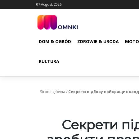
Skip
07 August, 2026
to
content
DOM & OGRÓD
ZDROWIE & URODA
MOTO
KULTURA
Strona główna
/
Секрети підбору найкращих канди
Секрети пі