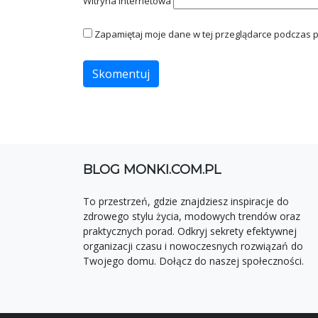
Witryna internetowa
Zapamiętaj moje dane w tej przeglądarce podczas p
BLOG MONKI.COM.PL
To przestrzeń, gdzie znajdziesz inspiracje do
zdrowego stylu życia, modowych trendów oraz
praktycznych porad. Odkryj sekrety efektywnej
organizacji czasu i nowoczesnych rozwiązań do
Twojego domu. Dołącz do naszej społeczności.