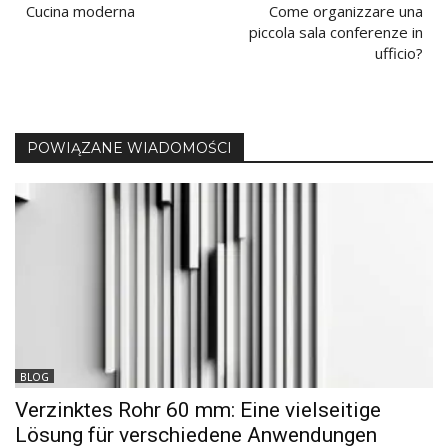
Cucina moderna
Come organizzare una
articoli
piccola sala conferenze in
ufficio?
POWIĄZANE WIADOMOŚCI
BLOG
Verzinktes Rohr 60 mm: Eine vielseitige
Lösung für verschiedene Anwendungen