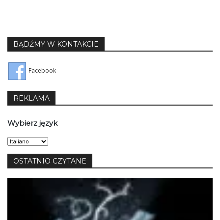
BĄDŹMY W KONTAKCIE
Facebook
REKLAMA
Wybierz język
Wybierz
język
OSTATNIO CZYTANE