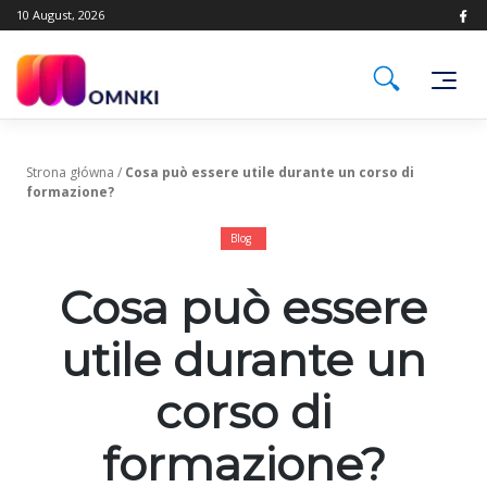
Skip
10 August, 2026
to
content
Strona główna
/
Cosa può essere utile durante un corso di
formazione?
Blog
Cosa può essere
utile durante un
corso di
formazione?