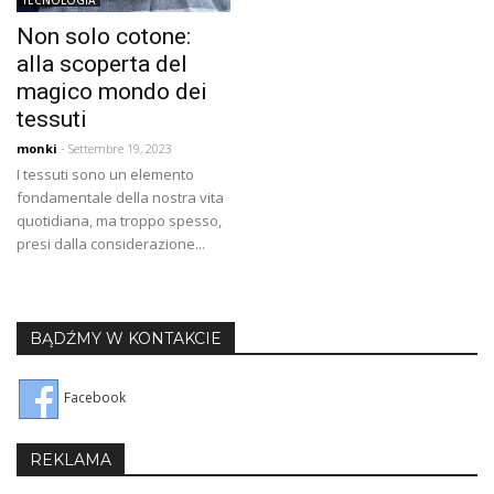
Non solo cotone:
alla scoperta del
magico mondo dei
tessuti
monki
- Settembre 19, 2023
I tessuti sono un elemento
fondamentale della nostra vita
quotidiana, ma troppo spesso,
presi dalla considerazione...
BĄDŹMY W KONTAKCIE
Facebook
REKLAMA