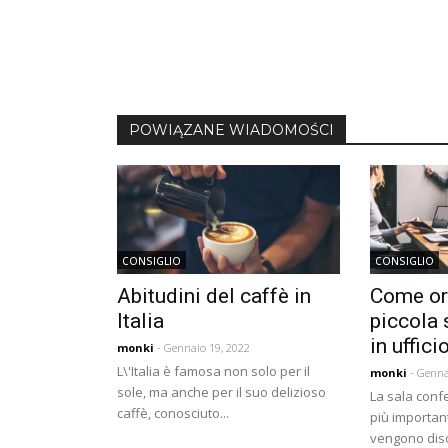
Navigazione
articoli
POWIĄZANE WIADOMOŚCI
CONSIGLIO
CONSIGLIO
Abitudini del caffè in
Come or
Italia
piccola 
in uffici
monki
- Gennaio 19, 2022
L\'Italia è famosa non solo per il
monki
- Genna
sole, ma anche per il suo delizioso
La sala conf
caffè, conosciuto...
più important
vengono dis