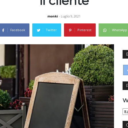
il cliente
monki
- Luglio 9, 2021
Facebook
Twitter
Pinterest
WhatsApp
W
Wy
jęz