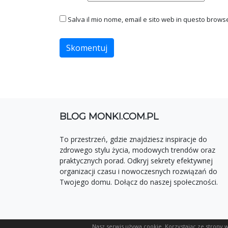
Salva il mio nome, email e sito web in questo brow
BLOG MONKI.COM.PL
To przestrzeń, gdzie znajdziesz inspiracje do
zdrowego stylu życia, modowych trendów oraz
praktycznych porad. Odkryj sekrety efektywnej
organizacji czasu i nowoczesnych rozwiązań do
Twojego domu. Dołącz do naszej społeczności.
Nasz serwis używa cookie. Korzystając ze strony 