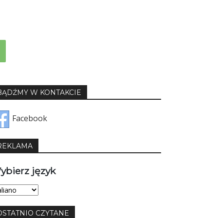
BĄDŹMY W KONTAKCIE
Facebook
REKLAMA
ybierz język
bierz
yk
OSTATNIO CZYTANE