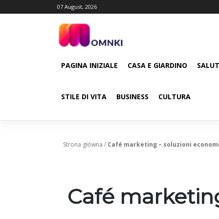
Skip
07 August, 2026
to
content
PAGINA INIZIALE
CASA E GIARDINO
SALUT
STILE DI VITA
BUSINESS
CULTURA
Strona główna
/
Café marketing – soluzioni economic
Café marketing