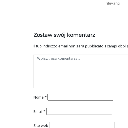
rilevanti...
Zostaw swój komentarz
Il tuo indirizzo email non sarà pubblicato.
I campi obbl
Nome
*
Email
*
Sito web