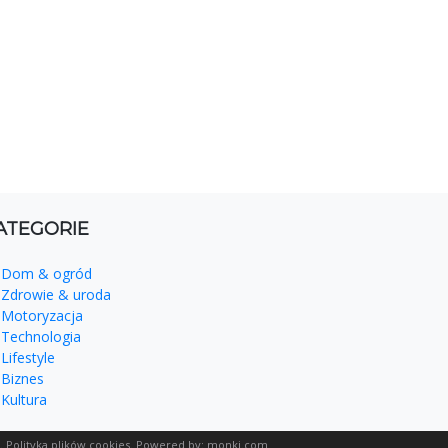
ATEGORIE
Dom & ogród
Zdrowie & uroda
Motoryzacja
Technologia
Lifestyle
Biznes
Kultura
.
Polityka plików cookies
. Powered by:
monki.com