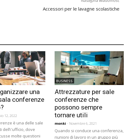
Następna wiadomość
Accessori per le lavagne scolastiche
BUSINESS
ganizzare una
Attrezzature per sale
sala conferenze
conferenze che
o?
possono sempre
tornare utili
io 12, 2022
erenze è una delle sale
monki
- Novembre 6, 2021
i dell\'ufficio, dove
Quando si conduce una conferenza,
cusse molte questioni
riunioni di lavoro in un gruppo più