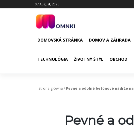
Skip
07 August, 2026
to
content
DOMOVSKÁ STRÁNKA
DOMOV A ZÁHRADA
TECHNOLÓGIA
ŽIVOTNÝ ŠTÝL
OBCHOD
Strona główna
/
Pevné a odolné betónové nádrže na
Pevné a od