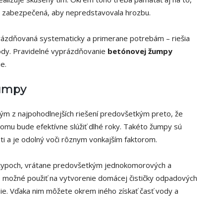
 zabezpečená, aby nepredstavovala hrozbu.
rázdňovaná systematicky a primerane potrebám – riešia
dy. Pravidelné vyprázdňovanie
betónovej žumpy
e.
žumpy
ým z najpohodlnejších riešení predovšetkým preto, že
čomu bude efektívne slúžiť dlhé roky. Takéto žumpy sú
ti a je odolný voči rôznym vonkajším faktorom.
typoch, vrátane predovšetkým jednokomorových a
 možné použiť na vytvorenie domácej čističky odpadových
enie. Vďaka nim môžete okrem iného získať časť vody a