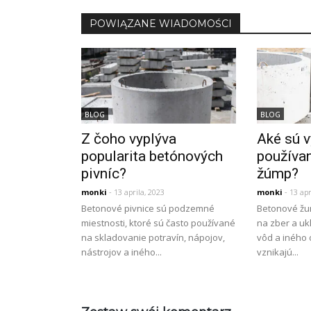
POWIĄZANE WIADOMOŚCI
BLOG
BLOG
Z čoho vyplýva
Aké sú 
popularita betónových
používa
pivníc?
žúmp?
monki
- 13 aprila, 2023
monki
- 13 apr
Betonové pivnice sú podzemné
Betonové žu
miestnosti, ktoré sú často používané
na zber a u
na skladovanie potravín, nápojov,
vôd a iného 
nástrojov a iného...
vznikajú...