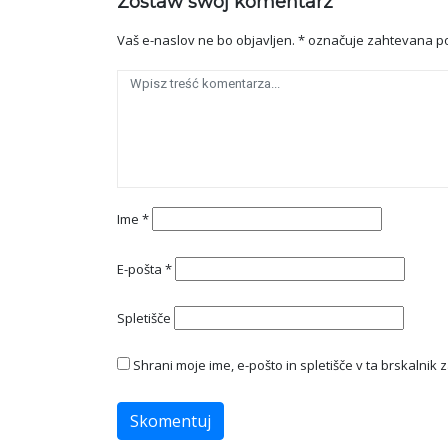
Zostaw swój komentarz
Vaš e-naslov ne bo objavljen.
*
označuje zahtevana po
Ime
*
E-pošta
*
Spletišče
Shrani moje ime, e-pošto in spletišče v ta brskalnik 