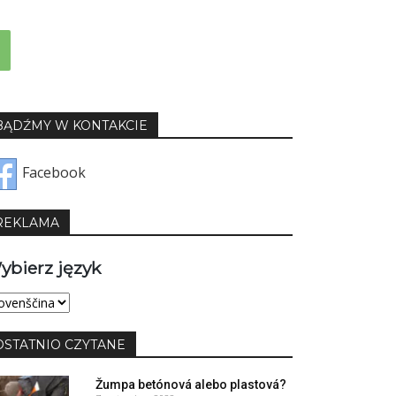
BĄDŹMY W KONTAKCIE
Facebook
REKLAMA
ybierz język
bierz
yk
OSTATNIO CZYTANE
Žumpa betónová alebo plastová?