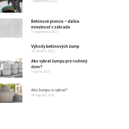
7 septembra, 2022
Betónové pivnice – ďalšia
miestnosť v záhrade
17 septembra, 2021
Výhody betónových žump
18 oktobra, 2021
Ako vybrať žumpu pre rodinný
dom?
3 aprila, 2023
Akú žumpu si vybrať?
18 avgusta, 2022