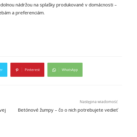
odolnou nádržou na splašky produkované v domácnosti –
rebám a preferenciám.
er
Pinterest
WhatsApp
Następna wiadomość
vej
Betónové žumpy – čo o nich potrebujete vedieť