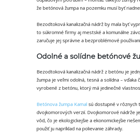
že betónová žumpa na pozemku musí byť riadne
Bezodtoková kanalizačná nádrž by mala byť vyp
to súkromné firmy aj mestské a komunálne závo
zaručuje jej správne a bezproblémové používani
Odolné a solídne betónové 
Bezodtoková kanalizačná nádrž z betónu je jedn
žumpa je veľmi odolná, tesná a solídna – vďaka 
vyrobené z betónu, ktorý má jedinečné vlastnos
Betónova žumpa Kamal
sú dostupné v rôznych 
dvojkomorových verzií. Dvojkomorové nádrže je
vôd, čo je ekologickejšie a ekonomickejšie rieš
použiť ju napríklad na polievanie záhrady.