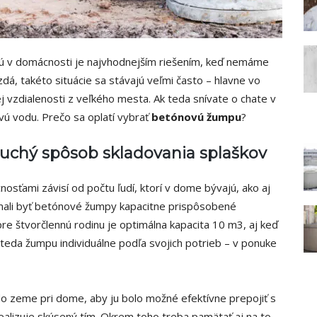
 v domácnosti je najvhodnejším riešením, keď nemáme
zdá, takéto situácie sa stávajú veľmi často – hlavne vo
j vzdialenosti z veľkého mesta. Ak teda snívate o chate v
ovú vodu. Prečo sa oplatí vybrať
betónovú žumpu
?
uchý spôsob skladovania splaškov
ťami závisí od počtu ľudí, ktorí v dome bývajú, ako aj
mali byť betónové žumpy kapacitne prispôsobené
e štvorčlennú rodinu je optimálna kapacita 10 m3, aj keď
teda žumpu individuálne podľa svojich potrieb – v ponuke
o zeme pri dome, aby ju bolo možné efektívne prepojiť s
lizuje skúsený tím. Okrem toho treba pamätať aj na to,