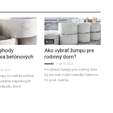
BLOG
výhody
Ako vybrať žumpu pre
nia betónových
rodinný dom?
monki
- 3 aprila, 2023
Pri výbere žumpy pre rodinný dom
ila, 2023
by ste mali zvážiť niekoľko faktorov.
mpy sú nádrže určené
Po prvé, mali by...
kladanie odpadových
odpadu, ktoré