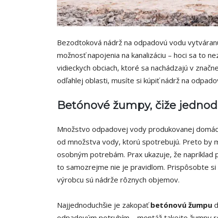
Bezodtoková nádrž na odpadovú vodu vytváranú
možnosť napojenia na kanalizáciu – hoci sa to ne
vidieckych obciach, ktoré sa nachádzajú v značne
odľahlej oblasti, musíte si kúpiť nádrž na odpad
Betónové žumpy, čiže jednod
Množstvo odpadovej vody produkovanej domácnos
od množstva vody, ktorú spotrebujú. Preto by 
osobným potrebám. Prax ukazuje, že napríklad pr
to samozrejme nie je pravidlom. Prispôsobte si 
výrobcu sú nádrže rôznych objemov.
Najjednoduchšie je zakopať
betónovú žumpu
d
odpadovým potrubím – montáž takejto žumpy rea