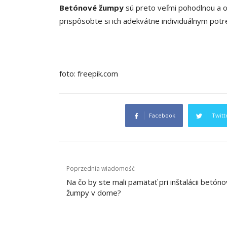
Betónové žumpy
sú preto veľmi pohodlnou a 
prispôsobte si ich adekvátne individuálnym pot
foto: freepik.com
Facebook
Twitt
Navigacija
Poprzednia wiadomość
prispevka
Na čo by ste mali pamätať pri inštalácii betóno
žumpy v dome?