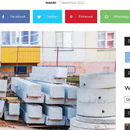
monki
- 7 decembra, 2022
Facebook
Twitter
Pinterest
WhatsApp
W
Wy
jęz