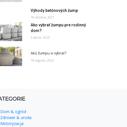
Výhody betónových žump
18 oktobra, 2021
Ako vybrať žumpu pre rodinný
dom?
3 aprila, 2023
Akú žumpu si vybrať?
18 avgusta, 2022
ATEGORIE
Dom & ogród
Zdrowie & uroda
Motoryzacja