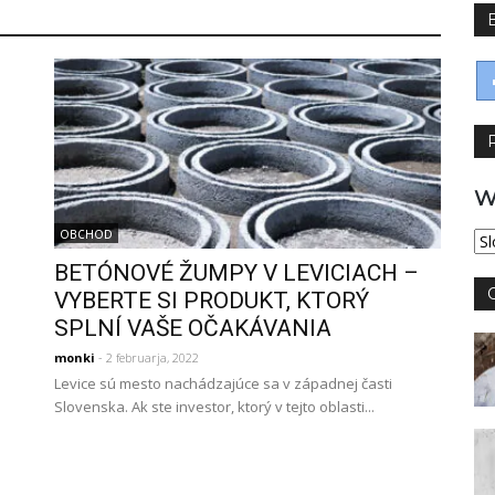
W
OBCHOD
Wy
jęz
BETÓNOVÉ ŽUMPY V LEVICIACH –
VYBERTE SI PRODUKT, KTORÝ
SPLNÍ VAŠE OČAKÁVANIA
monki
- 2 februarja, 2022
Levice sú mesto nachádzajúce sa v západnej časti
Slovenska. Ak ste investor, ktorý v tejto oblasti...