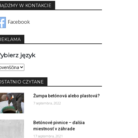
BĄDŹMY W KONTAKCIE
Facebook
REKLAMA
ybierz język
bierz
yk
OSTATNIO CZYTANE
Žumpa betónová alebo plastová?
7 septembra, 2022
Betónové pivnice – ďalšia
miestnosť v záhrade
17 septembra, 2021