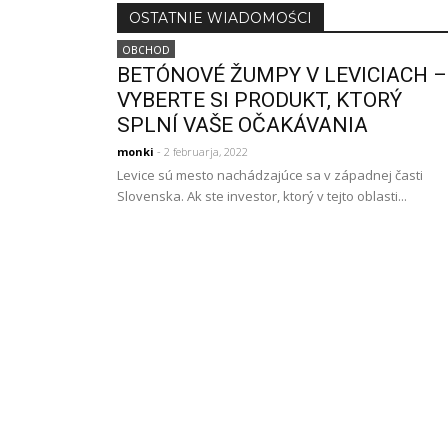
OSTATNIE WIADOMOŚCI
OBCHOD
BETÓNOVÉ ŽUMPY V LEVICIACH –
VYBERTE SI PRODUKT, KTORÝ
SPLNÍ VAŠE OČAKÁVANIA
monki
- 2 februarja, 2022
Levice sú mesto nachádzajúce sa v západnej časti
Slovenska. Ak ste investor, ktorý v tejto oblasti...