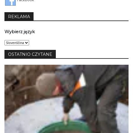
REKLAMA
Wybierz język
Wybierz
język
OSTATNIO CZYTANE