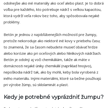
odolnejšie ako iné materiály ako oceľ alebo plast. Je to dobrá
voľba pre každého, kto potrebuje nádrž s veľkou kapacitou,
ktorá vydrží veľa rokov bez toho, aby spôsobovala nejaké
problémy.
Betón je jednou z najobľúbenejších možností pre žumpy,
pretože nekoroduje ako niektoré iné kovy v priebehu času;
to znamená, že sa časom nebudete musieť obávať hrdze
alebo korózie ako pri oceľových alebo hliníkových nádržiach.
Betón je odolný aj voči chemikáliám, takže ak máte v
domácnosti nejaké úniky chemikálií (napríklad hnojivo),
nepoškodia nádrž tak, ako by mohli, keby bola vyrobená z
iného materiálu. Inými materiálmi, ktoré sa bežne používajú
pri výrobe žúmp, sú sklolaminát a plast.
Kedy je potrebné vyprázdniť žumpu?