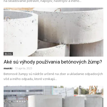
na skladovanie potravín, nápojov, nástrojov a iného...
BLOG
Aké sú výhody používania betónových žúmp?
monki
- 13 aprila, 2023
Betonové žumpy sú nádrže určené na zber a ukladanie odpadových
vôd a iného odpadu, ktoré vznikajú...