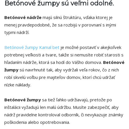
Betónové žumpy sú veľmi odolné.
Betónové nádrže
majú silnú štruktúru, vďaka ktorej je
menej pravdepodobné, že sa rozbijú v porovnaní s inými
typmi nádrží.
Betónové žumpy Kamal bet
je možné postaviť v akejkoľvek
potrebnej veľkosti a tvare, takže si nemusíte robiť starosti s
hľadaním nádrže, ktorá sa hodí do Vášho domova.
Betónové
žumpy
sú navrhnuté tak, aby vydržali veľa rokov, čo z nich
robí skvelú voľbu pre majiteľov domov, ktorí chcú udržať
nízke náklady.
Betónové žumpy
sa tiež ľahko udržiavajú, pretože po
inštalácii vyžadujú len malú údržbu. Musíte zabezpečiť, aby
nádrž pravidelne kontroloval odborník, či nevykazuje známky
poškodenia alebo opotrebovania.