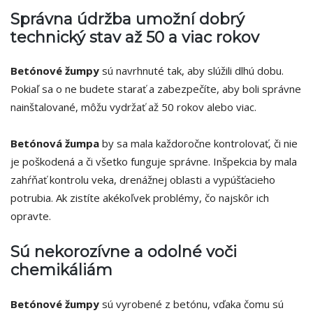
Správna údržba umožní dobrý
technický stav až 50 a viac rokov
Betónové žumpy
sú navrhnuté tak, aby slúžili dlhú dobu.
Pokiaľ sa o ne budete starať a zabezpečíte, aby boli správne
nainštalované, môžu vydržať až 50 rokov alebo viac.
Betónová žumpa
by sa mala každoročne kontrolovať, či nie
je poškodená a či všetko funguje správne. Inšpekcia by mala
zahŕňať kontrolu veka, drenážnej oblasti a vypúšťacieho
potrubia. Ak zistíte akékoľvek problémy, čo najskôr ich
opravte.
Sú nekorozívne a odolné voči
chemikáliám
Betónové žumpy
sú vyrobené z betónu, vďaka čomu sú