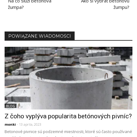
Na čo slúži betónová
Ako si vybrať betónovú
prispevka
žumpa?
žumpu?
POWIĄZANE WIADOMOŚCI
BLOG
Z čoho vyplýva popularita betónových pivníc?
monki
- 13 aprila, 2023
Betonové pivnice sú podzemné miestnosti, ktoré sú často používané