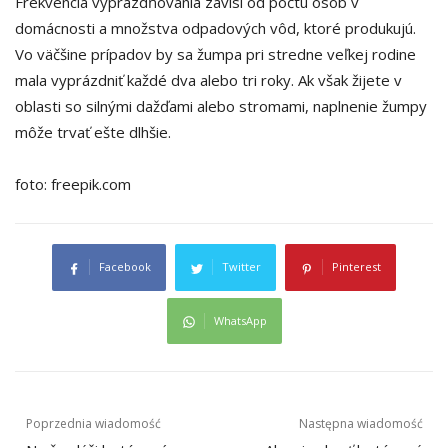
Frekvencia vyprázdňovania závisí od počtu osôb v
domácnosti a množstva odpadových vôd, ktoré produkujú.
Vo väčšine prípadov by sa žumpa pri stredne veľkej rodine
mala vyprázdniť každé dva alebo tri roky. Ak však žijete v
oblasti so silnými dažďami alebo stromami, naplnenie žumpy
môže trvať ešte dlhšie.
foto: freepik.com
Facebook
Twitter
Pinterest
WhatsApp
Navigacija
Poprzednia wiadomość
Następna wiadomość