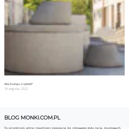
Akú žumpu si vybrať?
18 avgusta, 2022
BLOG MONKI.COM.PL
To przestrzeń, gdzie znajdziesz inspiracje do zdrowego stylu życia, modowych