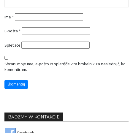
Ime
*
E-pošta
*
Spletišče
Shrani moje ime, e-pošto in spletišče v ta brskalnik za naslednjič, ko
komentiram.
BĄDŹMY W KONTAKCIE
Facebook