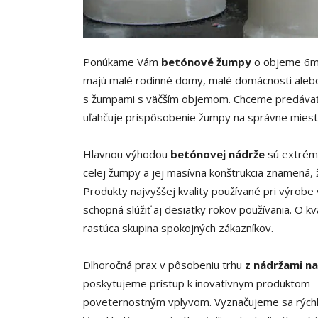
Ponúkame Vám
betónové žumpy
o objeme 6
majú malé rodinné domy, malé domácnosti alebo
s žumpami s väčším objemom. Chceme predáva
uľahčuje prispôsobenie žumpy na správne miesto
Hlavnou výhodou
betónovej
nádrže
sú extrémn
celej žumpy a jej masívna konštrukcia znamená,
Produkty najvyššej kvality používané pri výrobe 
schopná slúžiť aj desiatky rokov používania. O kv
rastúca skupina spokojných zákazníkov.
Dlhoročná prax v pôsobeniu trhu
z nádržami n
poskytujeme prístup k inovatívnym produktom –
poveternostným vplyvom. Vyznačujeme sa rých