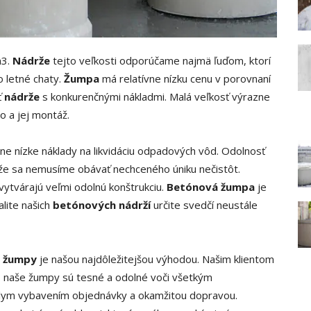
m3.
Nádrže
tejto veľkosti odporúčame najmä ľuďom, ktorí
 letné chaty.
Žumpa
má relatívne nízku cenu v porovnaní
ť
nádrže
s konkurenčnými nákladmi. Malá veľkosť výrazne
 a jej montáž.
e nízke náklady na likvidáciu odpadových vôd. Odolnosť
 že sa nemusíme obávať nechceného úniku nečistôt.
vytvárajú veľmi odolnú konštrukciu.
Betónová žumpa
je
alite našich
betónových nádrží
určite svedčí neustále
a žumpy
je našou najdôležitejšou výhodou. Našim klientom
 naše žumpy sú tesné a odolné voči všetkým
lym vybavením objednávky a okamžitou dopravou.