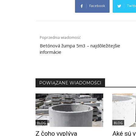
Facebook
Twitt
Navigacija
Poprzednia wiadomość
prispevka
Betónová žumpa 5m3 – najdôležitejšie
informácie
POWIĄZANE WIADOMOŚCI
BLOG
BLOG
Z čoho vyplýva
Aké sú 