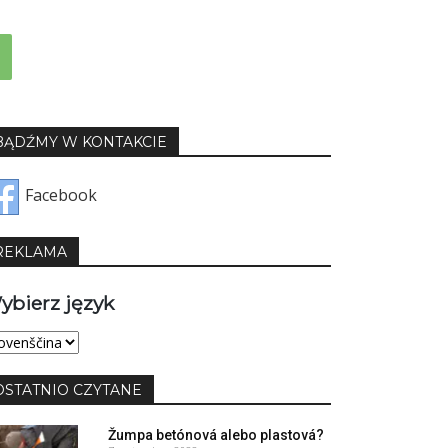
BĄDŹMY W KONTAKCIE
Facebook
REKLAMA
ybierz język
bierz
yk
OSTATNIO CZYTANE
Žumpa betónová alebo plastová?