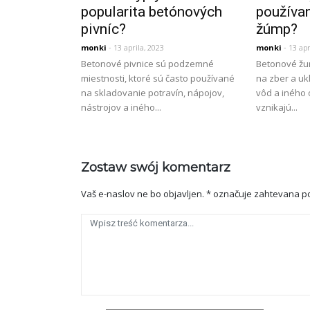
popularita betónových
používa
pivníc?
žúmp?
monki
- 13 aprila, 2023
monki
- 13 apr
Betonové pivnice sú podzemné
Betonové žu
miestnosti, ktoré sú často používané
na zber a u
na skladovanie potravín, nápojov,
vôd a iného 
nástrojov a iného...
vznikajú...
Zostaw swój komentarz
Vaš e-naslov ne bo objavljen.
*
označuje zahtevana po