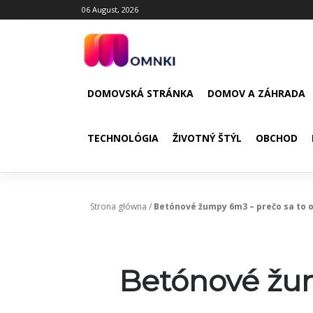
Skip
06 August, 2026
to
content
DOMOVSKÁ STRÁNKA
DOMOV A ZÁHRADA
TECHNOLÓGIA
ŽIVOTNÝ ŠTÝL
OBCHOD
Strona główna
/
Betónové žumpy 6m3 – prečo sa to o
Betónové žum