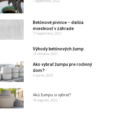
7 septembra, 2022
Betónové pivnice – ďalšia
miestnosť v záhrade
17 septembra, 2021
Výhody betónových žump
18 oktobra, 2021
Ako vybrať žumpu pre rodinný
dom?
3 aprila, 2023
Akú žumpu si vybrať?
18 avgusta, 2022