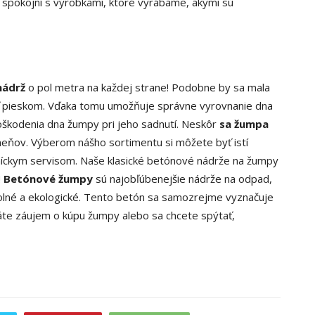
i spokojní s výrobkami, ktoré vyrábame, akými sú
nádrž
o pol metra na každej strane! Podobne by sa mala
ať pieskom. Vďaka tomu umožňuje správne vyrovnanie dna
poškodenia dna žumpy pri jeho sadnutí. Neskôr
sa žumpa
eňov. Výberom nášho sortimentu si môžete byť istí
zníckym servisom. Naše klasické betónové nádrže na žumpy
!
Betónové žumpy
sú najobľúbenejšie nádrže na odpad,
lné a ekologické. Tento betón sa samozrejme vyznačuje
áte záujem o kúpu žumpy alebo sa chcete spýtať,