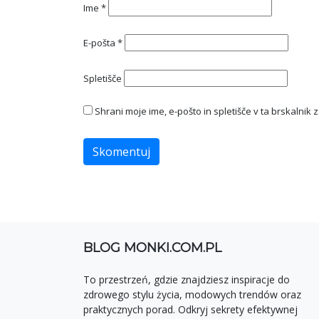
Ime
*
E-pošta
*
Spletišče
Shrani moje ime, e-pošto in spletišče v ta brskalnik 
BLOG MONKI.COM.PL
To przestrzeń, gdzie znajdziesz inspiracje do
zdrowego stylu życia, modowych trendów oraz
praktycznych porad. Odkryj sekrety efektywnej