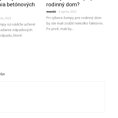
nia betónových
rodinný dom?
monki
- 3 aprila, 2023
Pri výbere žumpy pre rodinný dom
ila, 2023
by ste mali zvážiť niekoľko faktorov.
mpy sú nádrže určené
Po prvé, mali by...
kladanie odpadových
odpadu, ktoré
lja