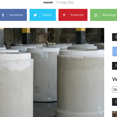
monki
- 11 maja, 2022
Facebook
Twitter
Pinterest
WhatsApp
W
Wy
jęz