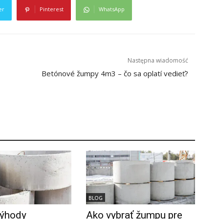
er
Pinterest
WhatsApp
Następna wiadomość
Betónové žumpy 4m3 – čo sa oplatí vedieť?
BLOG
výhody
Ako vybrať žumpu pre