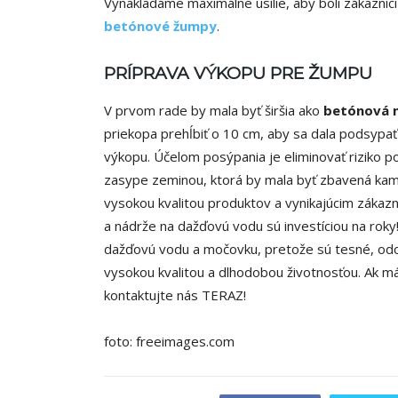
Vynakladáme maximálne úsilie, aby boli zákazníc
betónové žumpy
.
PRÍPRAVA VÝKOPU PRE ŽUMPU
V prvom rade by mala byť širšia ako
betónová 
priekopa prehĺbiť o 10 cm, aby sa dala podsyp
výkopu. Účelom posýpania je eliminovať riziko 
zasype zeminou, ktorá by mala byť zbavená kam
vysokou kvalitou produktov a vynikajúcim záka
a nádrže na dažďovú vodu sú investíciou na roky
dažďovú vodu a močovku, pretože sú tesné, odo
vysokou kvalitou a dlhodobou životnosťou. Ak m
kontaktujte nás TERAZ!
foto: freeimages.com