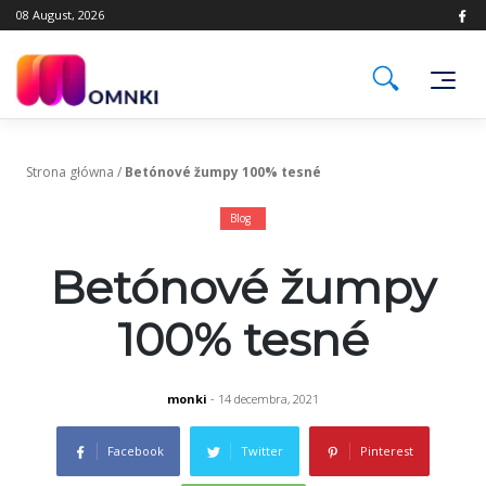
Skip
08 August, 2026
to
content
Strona główna
/
Betónové žumpy 100% tesné
Blog
Betónové žumpy
100% tesné
monki
- 14 decembra, 2021
Facebook
Twitter
Pinterest