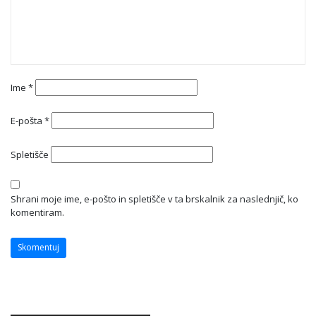
Ime
*
E-pošta
*
Spletišče
Shrani moje ime, e-pošto in spletišče v ta brskalnik za naslednjič, ko
komentiram.