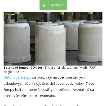
WhatsApp
Betónové žumpy 100% tesné
" class="single_top_img" width="730"
height="395" />
Betónové žumpy
sa používajú na zber sanitárnych
odpadových vôd, hnojovice, dažďovej vody, kalov. Tieto
žumpy boli zhutnené špeciálnym betónom. Vyznačujú sa
predovšetkým 100% tesnosťou.