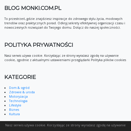
BLOG MONKI.COM.PL
To przestrzeń, gdzie znajdziesz inspiracje do zdrowego stylu życia, modowych
trendów oraz praktycznych porad. Odkryj sekrety efektywnej organizacji czasu i
nowoczesnych rozwiązań do Twojego domu. Dołącz do naszej społeczności.
POLITYKA PRYWATNOŚCI
Nasz serwis używa cookie. Korzystając ze strony wyrażasz zgodę na używanie
cookie, zgodnie z aktualnymi ustawieniami przeglądarki Polityka plików cookies
KATEGORIE
Dom & ogród
Zdrowie & uroda
Motoryzacja
Technologia
Lifestyle
Biznes
Kultura
Nasz serwis używa cookie. Korzystając ze strony wyrażasz zgodę na używanie