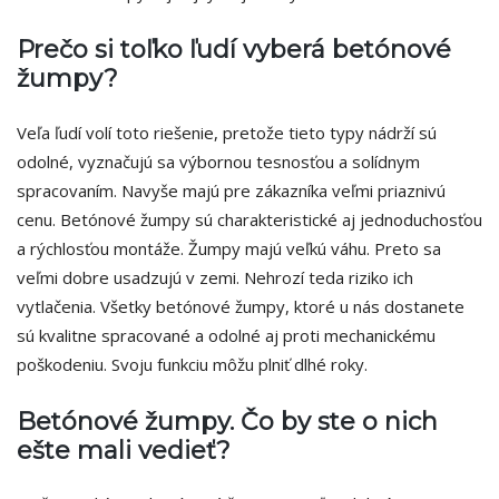
Prečo si toľko ľudí vyberá betónové
žumpy?
Veľa ľudí volí toto riešenie, pretože tieto typy nádrží sú
odolné, vyznačujú sa výbornou tesnosťou a solídnym
spracovaním. Navyše majú pre zákazníka veľmi priaznivú
cenu. Betónové žumpy sú charakteristické aj jednoduchosťou
a rýchlosťou montáže. Žumpy majú veľkú váhu. Preto sa
veľmi dobre usadzujú v zemi. Nehrozí teda riziko ich
vytlačenia. Všetky betónové žumpy, ktoré u nás dostanete
sú kvalitne spracované a odolné aj proti mechanickému
poškodeniu. Svoju funkciu môžu plniť dlhé roky.
Betónové žumpy. Čo by ste o nich
ešte mali vedieť?