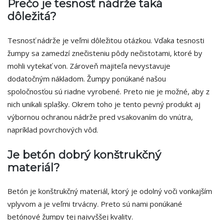
Prečo je tesnosť nádrže taká
dôležitá?
Tesnosť nádrže je veľmi dôležitou otázkou. Vďaka tesnosti
žumpy sa zamedzí znečisteniu pôdy nečistotami, ktoré by
mohli vytekať von. Zároveň majiteľa nevystavuje
dodatočným nákladom. Žumpy ponúkané našou
spoločnosťou sú riadne vyrobené. Preto nie je možné, aby z
nich unikali splašky. Okrem toho je tento pevný produkt aj
výbornou ochranou nádrže pred vsakovaním do vnútra,
napríklad povrchových vôd.
Je betón dobrý konštrukčný
materiál?
Betón je konštrukčný materiál, ktorý je odolný voči vonkajším
vplyvom a je veľmi trvácny. Preto sú nami ponúkané
betónové žumpy tej najvyššej kvality.