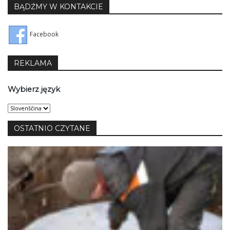
BĄDŹMY W KONTAKCIE
Facebook
REKLAMA
Wybierz język
Wybierz
język
OSTATNIO CZYTANE