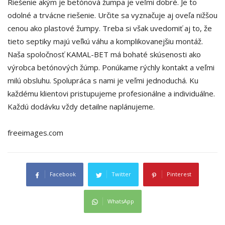
Riešenie akým je betónová žumpa je veľmi dobré. Je to
odolné a trvácne riešenie. Určite sa vyznačuje aj oveľa nižšou
cenou ako plastové žumpy. Treba si však uvedomiť aj to, že
tieto septiky majú veľkú váhu a komplikovanejšiu montáž.
Naša spoločnosť KAMAL-BET má bohaté skúsenosti ako
výrobca betónových žúmp. Ponúkame rýchly kontakt a veľmi
milú obsluhu. Spolupráca s nami je veľmi jednoduchá. Ku
každému klientovi pristupujeme profesionálne a individuálne.
Každú dodávku vždy detailne naplánujeme.
freeimages.com
Facebook
Twitter
Pinterest
WhatsApp