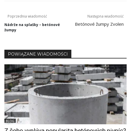
Navigacija
Poprzednia wiadomość
Następna wiadomość
Betónové žumpy Zvolen
prispevka
Nádrže na splašky – betónové
žumpy
POWIĄZANE WIADOMOŚCI
BLOG
Z čoho vyplýva popularita betónových pivníc?