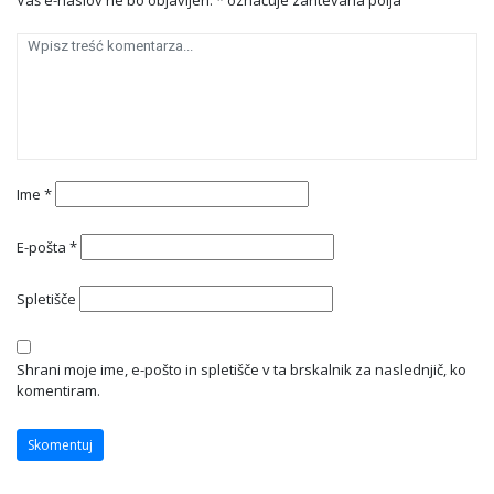
Vaš e-naslov ne bo objavljen.
*
označuje zahtevana polja
Ime
*
E-pošta
*
Spletišče
Shrani moje ime, e-pošto in spletišče v ta brskalnik za naslednjič, ko
komentiram.