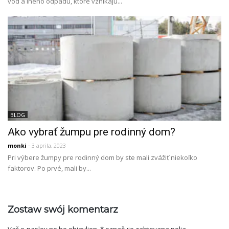
vôd a iného odpadu, ktoré vznikajú...
BLOG
Ako vybrať žumpu pre rodinný dom?
monki
- 3 aprila, 2023
Pri výbere žumpy pre rodinný dom by ste mali zvážiť niekoľko
faktorov. Po prvé, mali by...
Zostaw swój komentarz