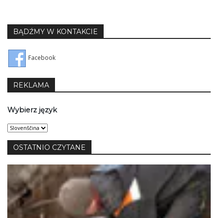
BĄDŹMY W KONTAKCIE
Facebook
REKLAMA
Wybierz język
Wybierz
język
OSTATNIO CZYTANE