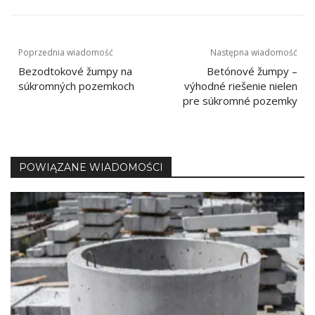
Navigacija
Poprzednia wiadomość
Następna wiadomość
Bezodtokové žumpy na
Betónové žumpy –
prispevka
súkromných pozemkoch
výhodné riešenie nielen
pre súkromné pozemky
POWIĄZANE WIADOMOŚCI