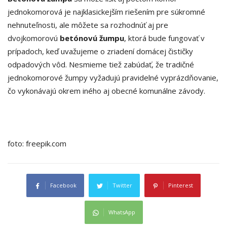
jednokomorová je najklasickejším riešením pre súkromné
nehnuteľnosti, ale môžete sa rozhodnúť aj pre
dvojkomorovú
betónovú žumpu
, ktorá bude fungovať v
prípadoch, keď uvažujeme o zriadení domácej čističky
odpadových vôd. Nesmieme tiež zabúdať, že tradičné
jednokomorové žumpy vyžadujú pravidelné vyprázdňovanie,
čo vykonávajú okrem iného aj obecné komunálne závody.
foto: freepik.com
Facebook
Twitter
Pinterest
WhatsApp