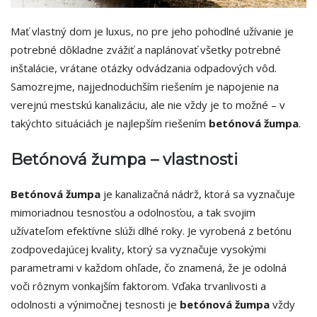
Mať vlastný dom je luxus, no pre jeho pohodlné užívanie je
potrebné dôkladne zvážiť a naplánovať všetky potrebné
inštalácie, vrátane otázky odvádzania odpadových vôd.
Samozrejme, najjednoduchším riešením je napojenie na
verejnú mestskú kanalizáciu, ale nie vždy je to možné – v
takýchto situáciách je najlepším riešením
betónová žumpa
.
Betónová žumpa – vlastnosti
Betónová žumpa
je kanalizačná nádrž, ktorá sa vyznačuje
mimoriadnou tesnosťou a odolnosťou, a tak svojim
užívateľom efektívne slúži dlhé roky. Je vyrobená z betónu
zodpovedajúcej kvality, ktorý sa vyznačuje vysokými
parametrami v každom ohľade, čo znamená, že je odolná
voči rôznym vonkajším faktorom. Vďaka trvanlivosti a
odolnosti a výnimočnej tesnosti je
betónová žumpa
vždy