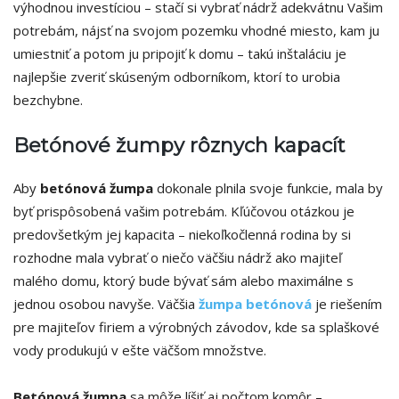
výhodnou investíciou – stačí si vybrať nádrž adekvátnu Vašim
potrebám, nájsť na svojom pozemku vhodné miesto, kam ju
umiestniť a potom ju pripojiť k domu – takú inštaláciu je
najlepšie zveriť skúseným odborníkom, ktorí to urobia
bezchybne.
Betónové žumpy rôznych kapacít
Aby
betónová žumpa
dokonale plnila svoje funkcie, mala by
byť prispôsobená vašim potrebám. Kľúčovou otázkou je
predovšetkým jej kapacita – niekoľkočlenná rodina by si
rozhodne mala vybrať o niečo väčšiu nádrž ako majiteľ
malého domu, ktorý bude bývať sám alebo maximálne s
jednou osobou navyše. Väčšia
žumpa betónová
je riešením
pre majiteľov firiem a výrobných závodov, kde sa splaškové
vody produkujú v ešte väčšom množstve.
Betónová žumpa
sa môže líšiť aj počtom komôr –