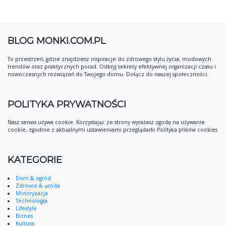
BLOG MONKI.COM.PL
To przestrzeń, gdzie znajdziesz inspiracje do zdrowego stylu życia, modowych
trendów oraz praktycznych porad. Odkryj sekrety efektywnej organizacji czasu i
nowoczesnych rozwiązań do Twojego domu. Dołącz do naszej społeczności.
POLITYKA PRYWATNOŚCI
Nasz serwis używa cookie. Korzystając ze strony wyrażasz zgodę na używanie
cookie, zgodnie z aktualnymi ustawieniami przeglądarki Polityka plików cookies
KATEGORIE
Dom & ogród
Zdrowie & uroda
Motoryzacja
Technologia
Lifestyle
Biznes
Kultura