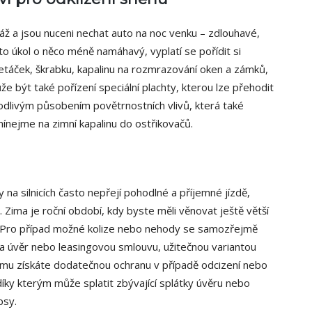
aráž a jsou nuceni nechat auto na noc venku – zdlouhavé,
nto úkol o něco méně namáhavý, vyplatí se pořídit si
smetáček, škrabku, kapalinu na rozmrazování oken a zámků,
být také pořízení speciální plachty, kterou lze přehodit
kodlivým působením povětrnostních vlivů, která také
ínejme na zimní kapalinu do ostřikovačů.
na silnicích často nepřejí pohodlné a příjemné jízdě,
 Zima je roční období, kdy byste měli věnovat ještě větší
ě. Pro případ možné kolize nebo nehody se samozřejmě
na úvěr nebo leasingovou smlouvu, užitečnou variantou
rému získáte dodatečnou ochranu v případě odcizení nebo
íky kterým může splatit zbývající splátky úvěru nebo
psy.