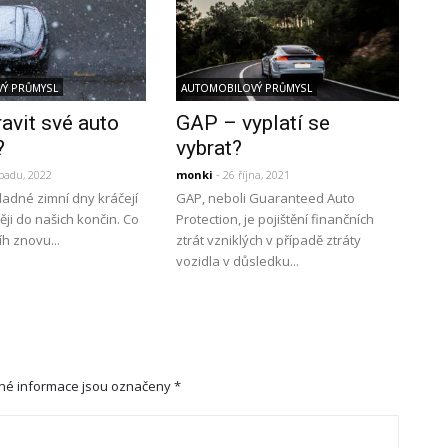
Ý PRŮMYSL
AUTOMOBILOVÝ PRŮMYSL
ravit své auto
GAP – vyplatí se
?
vybrat?
opadu, 2022
monki
- 26 října, 2021
ladné zimní dny kráčejí
GAP, neboli Guaranteed Auto
ěji do našich končin. Co
Protection, je pojištění finančních
íh znovu...
ztrát vzniklých v případě ztráty
vozidla v důsledku...
né informace jsou označeny
*