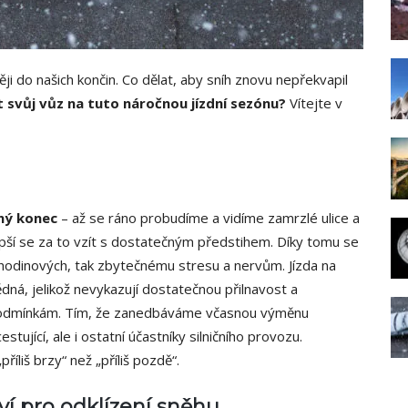
ji do našich končin. Co dělat, aby sníh znovu nepřekvapil
t svůj vůz na tuto náročnou jízdní sezónu?
Vítejte v
ný konec
– až se ráno probudíme a vidíme zamrzlé ulice a
epší se za to vzít s dostatečným předstihem. Díky tomu se
kahodinových, tak zbytečnému stresu a nervům. Jízda na
dná, jelikož nevykazují dostatečnou přilnavost a
podmínkám. Tím, že zanedbáváme včasnou výměnu
ující, ale i ostatní účastníky silničního provozu.
íliš brzy“ než „příliš pozdě“.
ví pro odklízení sněhu