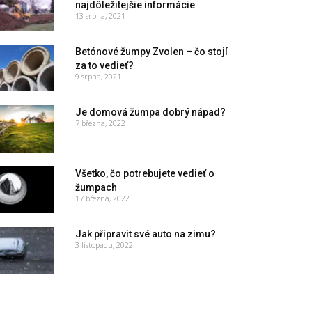
najdôležitejšie informácie
13 srpna, 2021
Betónové žumpy Zvolen – čo stojí
za to vedieť?
9 srpna, 2021
Je domová žumpa dobrý nápad?
7 března, 2022
Všetko, čo potrebujete vedieť o
žumpach
17 března, 2022
Jak připravit své auto na zimu?
3 listopadu, 2022