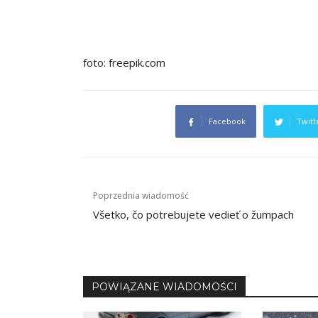
foto: freepik.com
Facebook
Twitt
Navigace
Poprzednia wiadomość
pro
Všetko, čo potrebujete vedieť o žumpach
příspěvek
POWIĄZANE WIADOMOŚCI