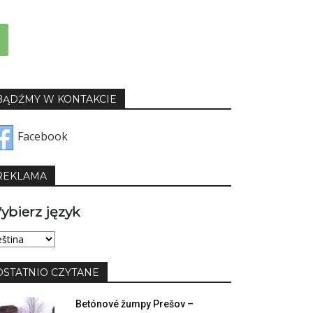
BĄDŹMY W KONTAKCIE
Facebook
REKLAMA
ybierz język
bierz
yk
OSTATNIO CZYTANE
Betónové žumpy Prešov –