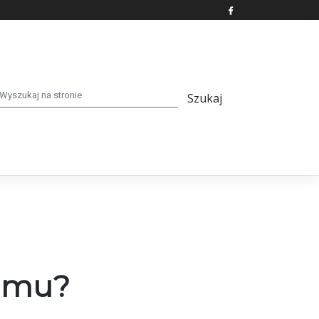
zimu?