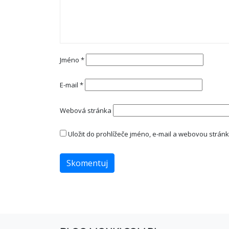
Jméno
*
E-mail
*
Webová stránka
Uložit do prohlížeče jméno, e-mail a webovou strán