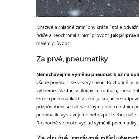
Mrazivé a chladné zimní dny kráčejí stále odvážně
řidiče a neochromil silniční provoz?
Jak připravi
malém průvodci!
Za prvé, pneumatiky
Nenechávejme výměnu pneumatik až na úpl
všude povalující se vrstvy sněhu. Rozhodně je l
vyhneme jak stání v dlouhých frontách, i několi
letních pneumatikách v zimě je krajně nezodpově
přizpůsobení se tak náročným povětrnostním 
pneumatik, vystavujeme nebezpečí sebe, naše cest
Rozhodně se proto vyplatí vyměnit pneumatiky „př
Za druhé, správné příslušenst