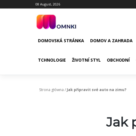
Skip
08 August, 2026
to
content
DOMOVSKÁ STRÁNKA
DOMOV A ZAHRADA
TCHNOLOGIE
ŽIVOTNÍ STYL
OBCHODNÍ
Strona główna
/
Jak připravit své auto na zimu?
Jak 