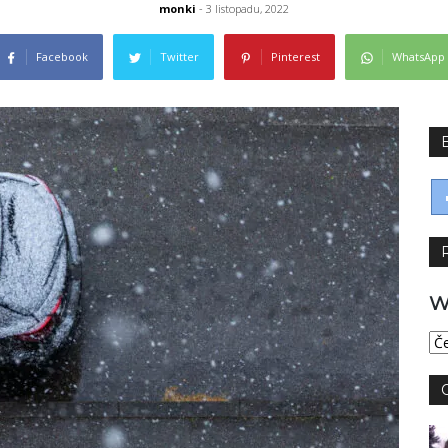
monki
- 3 listopadu, 2022
Facebook
Twitter
Pinterest
WhatsApp
W
Wy
jęz