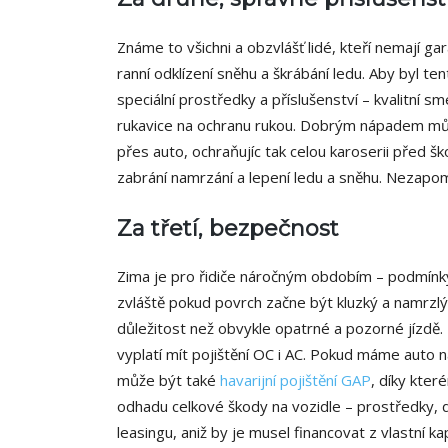
Známe to všichni a obzvlášť lidé, kteří nemají g
ranní odklízení sněhu a škrábání ledu. Aby byl te
speciální prostředky a příslušenství – kvalitní 
rukavice na ochranu rukou. Dobrým nápadem může 
přes auto, ochraňujíc tak celou karoserii před š
zabrání namrzání a lepení ledu a sněhu. Nezapom
Za třetí, bezpečnost
Zima je pro řidiče náročným obdobím – podmínky 
zvláště pokud povrch začne být kluzký a namrzlý.
důležitost než obvykle opatrné a pozorné jízd
vyplatí mít pojištění OC i AC. Pokud máme auto 
může být také
havarijní pojištění GAP
, díky kte
odhadu celkové škody na vozidle – prostředky, d
leasingu, aniž by je musel financovat z vlastní ka