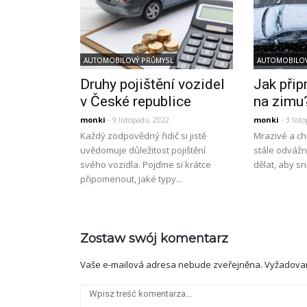
AUTOMOBILOVÝ PRŮMYSL
AUTOMOBILOV
Druhy pojištění vozidel
Jak přip
v České republice
na zimu
monki
- 9 listopadu, 2022
monki
- 3 list
Každý zodpovědný řidič si jistě
Mrazivé a ch
uvědomuje důležitost pojištění
stále odvážn
svého vozidla. Pojďme si krátce
dělat, aby sn
připomenout, jaké typy...
Zostaw swój komentarz
Vaše e-mailová adresa nebude zveřejněna.
Vyžadova