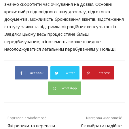
значно скоротити час очікування на дозвіл. Основні
кроки: вибір відповідного типу дозволу, підготовка
документів, можливість бронювання візитів, відстеження
статусу заяви та підтримка міграційних консультантів.
Завдяки цьому весь процес стане більш
передбачуваним, а іноземець зможе швидше
насолоджуватися легальним перебуванням у Польщі.
Facebook
Twitter
Pinterest
WhatsApp
Язмалар
Poprzednia wiadomość
Następna wiadomość
Які ризики та переваги
Як вибрати надійне
буенча