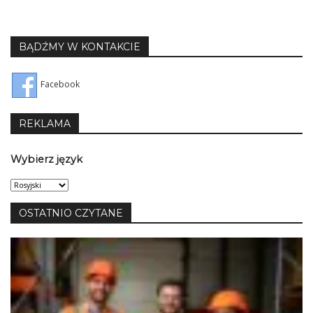
BĄDŹMY W KONTAKCIE
Facebook
REKLAMA
Wybierz język
Wybierz
język
OSTATNIO CZYTANE