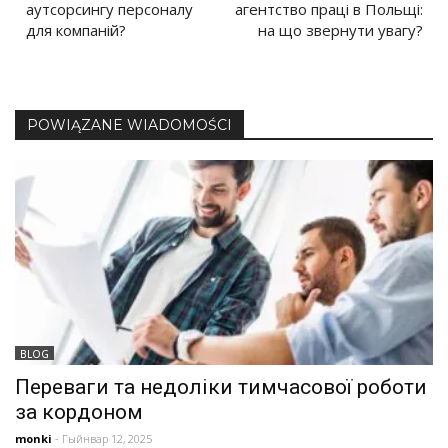
аутсорсингу персоналу
агентство праці в Польщі:
навигация
для компаній?
на що звернути увагу?
POWIĄZANE WIADOMOŚCI
BLOG
Переваги та недоліки тимчасової роботи
за кордоном
monki
- Гыйнвар 12, 2025