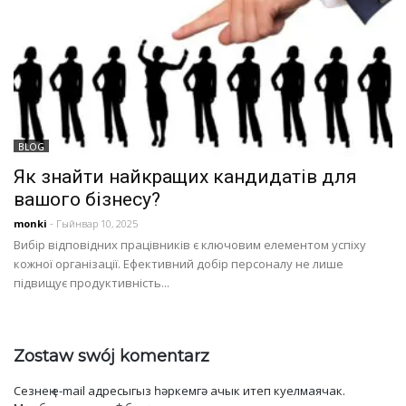
BLOG
Як знайти найкращих кандидатів для
вашого бізнесу?
monki
- Гыйнвар 10, 2025
Вибір відповідних працівників є ключовим елементом успіху
кожної організації. Ефективний добір персоналу не лише
підвищує продуктивність...
Zostaw swój komentarz
Сезнең e-mail адресыгыз һәркемгә ачык итеп куелмаячак.