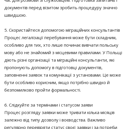
час для розмови зі службовцем. Підготовка запитань і
документів перед візитом зробить процедуру значно
швидшою.
5. Скористайтеся допомогою міграційних консультантів
Процес легалізації перебування може бути складним,
особливо для тих, хто лише починає вивчати польську
мову або не знайомий з місцевими правилами. У Польщі
діють різні організації та міграційні консультанти, які
пропонують допомогу в підготовці документів,
заповненні заявок та комунікації з установами. Це може
бути особливо корисним, якщо потрібно швидко й
безпомилково пройти формальності.
6. Слідкуйте за термінами і статусом заяви
Процес розгляду заявки може тривати кілька місяців
залежно від типу дозволу і воєводства. Важливо
регулярно перевіряти статус своєї заявки і за потреби