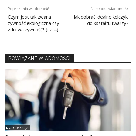
Nawigacja
Poprzednia wiadomość
Następna wiadomość
Czym jest tak zwana
Jak dobrać idealne kolczyki
wpisu
żywność ekologiczna czy
do kształtu twarzy?
zdrowa żywność? (cz. 4)
POWIĄZANE WIADOMOŚCI
MOTORYZACJA