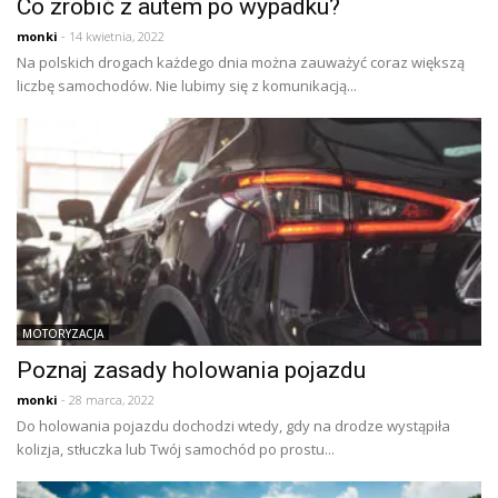
Co zrobić z autem po wypadku?
monki
- 14 kwietnia, 2022
Na polskich drogach każdego dnia można zauważyć coraz większą
liczbę samochodów. Nie lubimy się z komunikacją...
MOTORYZACJA
Poznaj zasady holowania pojazdu
monki
- 28 marca, 2022
Do holowania pojazdu dochodzi wtedy, gdy na drodze wystąpiła
kolizja, stłuczka lub Twój samochód po prostu...