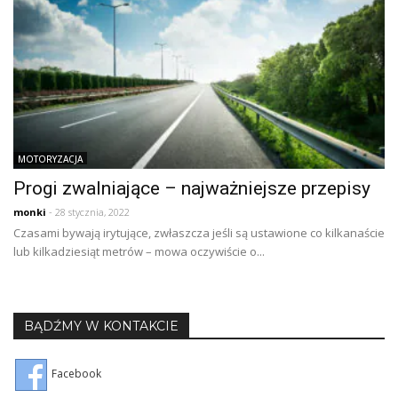
MOTORYZACJA
Progi zwalniające – najważniejsze przepisy
monki
- 28 stycznia, 2022
Czasami bywają irytujące, zwłaszcza jeśli są ustawione co kilkanaście
lub kilkadziesiąt metrów – mowa oczywiście o...
BĄDŹMY W KONTAKCIE
Facebook